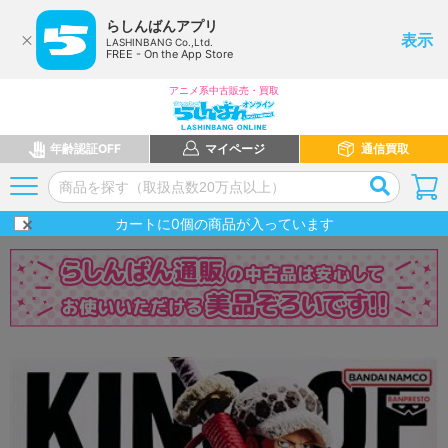
らしんばんアプリ
表示
LASHINBANG Co.,Ltd.
FREE - On the App Store
アニメ系中古販売・買取
年齢認証OFF
マイページ
通信買取
カートに
0
個の商品が入っています