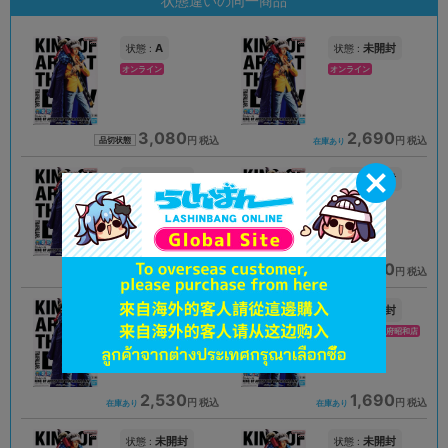
状態違いの同一商品
A
未開封
状態 :
状態 :
オンライン
オンライン
3,080
2,690
円 税込
円 税込
品切状態
在庫あり
未開封
未開封
状態 :
状態 :
岡山店
札幌店本館
2,290
3,080
円 税込
円 税込
在庫あり
在庫あり
未開封
未開封
状態 :
状態 :
プライムツリー赤池店
イオンモール甲府昭和店
2,530
1,690
円 税込
円 税込
在庫あり
在庫あり
未開封
未開封
状態 :
状態 :