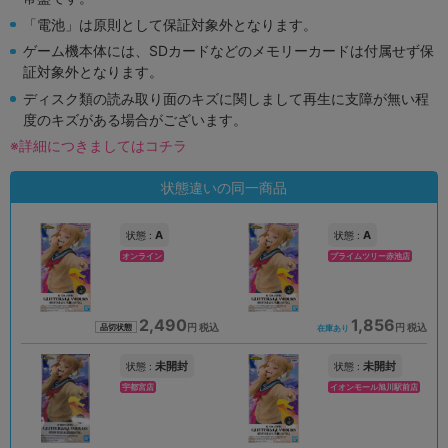
「電池」は原則として保証対象外となります。
ゲーム機本体には、SDカードなどのメモリーカードは付属せず保
証対象外となります。
ディスク類の読み取り面のキズに関しまして再生に支障が無い程
度のキズがある場合がございます。
※詳細につきましてはコチラ
状態違いの同一商品
A
A
状態 :
状態 :
オンライン
プライムツリー赤池店
2,490
1,856
円 税込
円 税込
品切状態
在庫あり
未開封
未開封
状態 :
状態 :
宇都宮店
イオンモール旭川駅前店