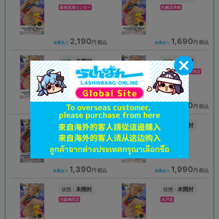
新座流通センター
札幌店本館
2,190
1,690
円 税込
円 税込
在庫あり
在庫あり
未開封
未開封
状態 :
状態 :
豊橋店
プライムツリー赤池店
1,489
2,290
円 税込
円 税込
在庫あり
在庫あり
未開封
未開封
状態 :
状態 :
高崎店
浜松店
1,390
1,990
円 税込
円 税込
在庫あり
在庫あり
未開封
未開封
状態 :
状態 :
大阪梅田店
水戸店