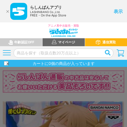
らしんばんアプリ
表示
LASHINBANG Co.,Ltd.
FREE - On the App Store
アニメ系中古販売・買取
年齢認証OFF
マイページ
通信買取
カートに
0
個の商品が入っています