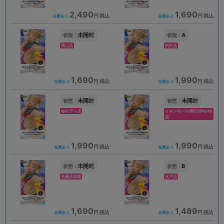
2,490
1,690
円 税込
円 税込
在庫あり
在庫あり
未開封
A
状態 :
状態 :
岡山店
所沢店
1,690
1,990
円 税込
円 税込
在庫あり
在庫あり
未開封
未開封
状態 :
状態 :
柏モディ店
イオンモール津田沼North
店
1,990
1,990
円 税込
円 税込
在庫あり
在庫あり
未開封
B
状態 :
状態 :
札幌店本館
水戸店
1,690
1,489
円 税込
円 税込
在庫あり
在庫あり