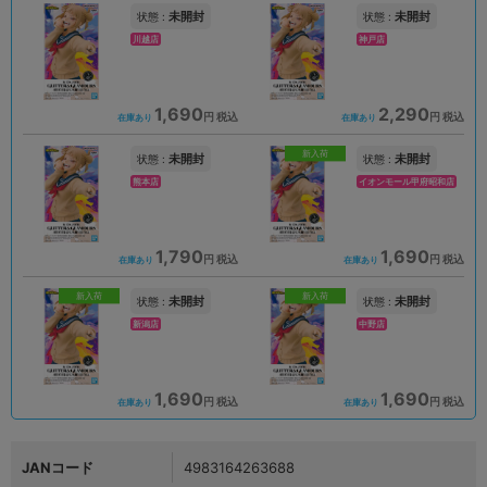
未開封
未開封
状態 :
状態 :
川越店
神戸店
1,690
2,290
円 税込
円 税込
在庫あり
在庫あり
新入荷
未開封
未開封
状態 :
状態 :
熊本店
イオンモール甲府昭和店
1,790
1,690
円 税込
円 税込
在庫あり
在庫あり
新入荷
新入荷
未開封
未開封
状態 :
状態 :
新潟店
中野店
1,690
1,690
円 税込
円 税込
在庫あり
在庫あり
JANコード
4983164263688