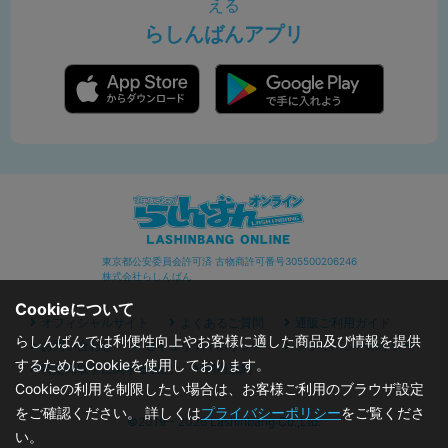
える
らしんばんアプリ
東京都公安委員会許可済 古物商許可番号305500206246
株式会社らしんばん
Cookieについて
オフィシャルサイト
よくあるご質問
通販ご利用ガイド
らしんばんでは利便性向上やお客様に適した商品及び情報を提供
お問い合わせ
セキュリティポリシー
プライバシーポリシー
するためにCookieを使用しております。
特定商取引に関する表記
利用規約
Cookieの利用を制限したい場合は、お客様ご利用のブラウザ設定
をご確認ください。 詳しくは
プライバシーポリシー
をご覧くださ
©2019 - 2026 Lashinbang Co.,Ltd.
い。