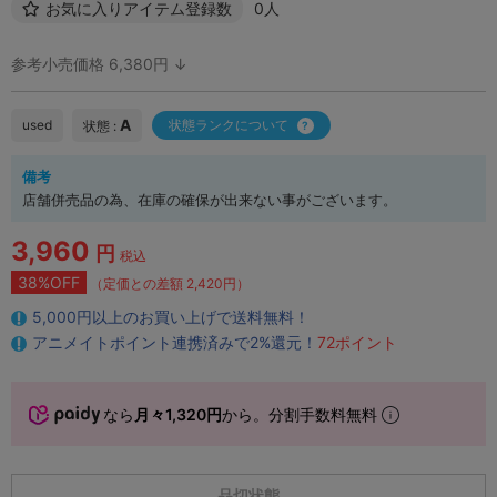
お気に入りアイテム登録数
0人
参考小売価格 6,380円 ↓
A
used
状態ランクについて
状態 :
備考
店舗併売品の為、在庫の確保が出来ない事がございます。
3,960
円
税込
38%OFF
（定価との差額 2,420円）
5,000円以上のお買い上げで送料無料！
アニメイトポイント連携済みで2%還元！
72ポイント
なら
月々1,320円
から。分割手数料無料
品切状態