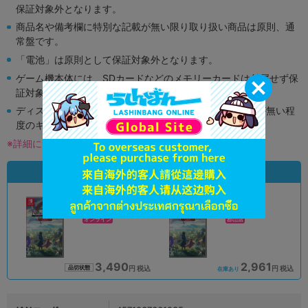
保証対象外となります。
商品名や備考欄に特別な記載が無い限り取り扱い商品は原則、通
常盤です。
「電池」は原則として保証対象外となります。
ゲーム機本体には、SDカードなどのメモリーカードは付属せず保
証対象外となります。
ディスク類の読み取り面のキズに関しまして再生に支障が無い程
度のキズがある場合がございます。
※詳細につきましてはコチラ
状態違いの同一商品
A
A
状態 :
状態 :
オンライン
郡山店
3,490
2,961
円 税込
円 税込
品切状態
在庫あり