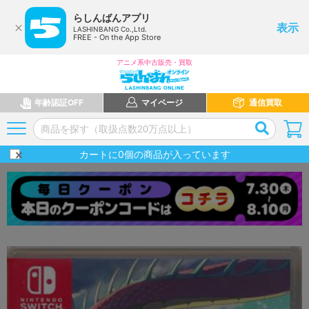
らしんばんアプリ
表示
LASHINBANG Co.,Ltd.
FREE - On the App Store
アニメ系中古販売・買取
年齢認証OFF
マイページ
通信買取
カートに
0
個の商品が入っています