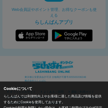
Web会員証やポイント管理、お得なクーポンも使
える
らしんばんアプリ
東京都公安委員会許可済 古物商許可番号305500206246
株式会社らしんばん
Cookieについて
オフィシャルサイト
よくあるご質問
通販ご利用ガイド
らしんばんでは利便性向上やお客様に適した商品及び情報を提供
お問い合わせ
セキュリティポリシー
プライバシーポリシー
するためにCookieを使用しております。
特定商取引に関する表記
利用規約
Cookieの利用を制限したい場合は、お客様ご利用のブラウザ設定