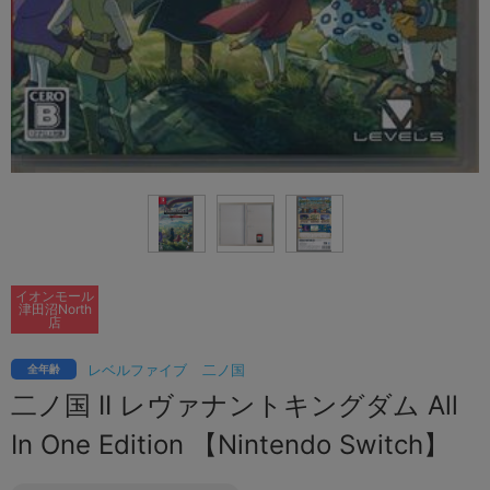
イオンモール
津田沼North
店
レベルファイブ
二ノ国
全年齢
二ノ国 II レヴァナントキングダム All
In One Edition 【Nintendo Switch】