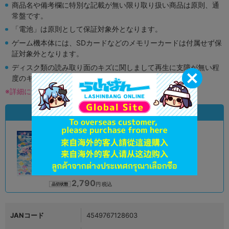
商品名や備考欄に特別な記載が無い限り取り扱い商品は原則、通
常盤です。
「電池」は原則として保証対象外となります。
ゲーム機本体には、SDカードなどのメモリーカードは付属せず保
証対象外となります。
ディスク類の読み取り面のキズに関しまして再生に支障が無い程
度のキズがある場合がございます。
※詳細につきましてはコチラ
状態違いの同一商品
A
状態 :
オンライン
2,790
円 税込
品切状態
JANコード
4549767128603