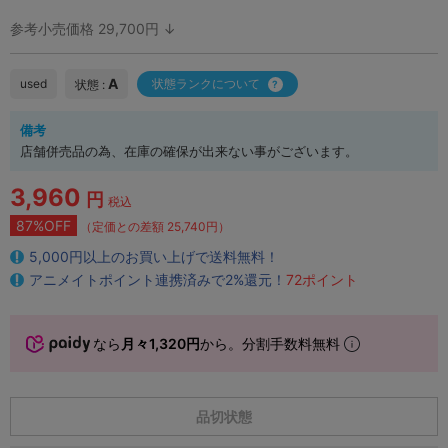
参考小売価格 29,700円 ↓
A
used
状態ランクについて
状態 :
備考
店舗併売品の為、在庫の確保が出来ない事がございます。
3,960
円
税込
87%OFF
（定価との差額 25,740円）
5,000円以上のお買い上げで送料無料！
アニメイトポイント連携済みで2%還元！
72ポイント
なら
月々1,320円
から。分割手数料無料
品切状態