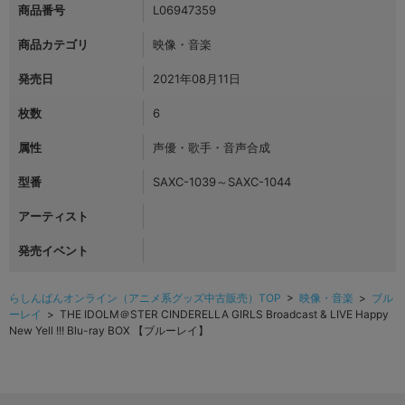
商品番号
L06947359
商品カテゴリ
映像・音楽
発売日
2021年08月11日
枚数
6
属性
声優・歌手・音声合成
型番
SAXC-1039～SAXC-1044
アーティスト
発売イベント
らしんばんオンライン（アニメ系グッズ中古販売）TOP
>
映像・音楽
>
ブル
ーレイ
> THE IDOLM＠STER CINDERELLA GIRLS Broadcast & LIVE Happy
New Yell !!! Blu-ray BOX 【ブルーレイ】