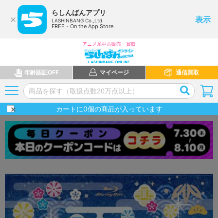
らしんばんアプリ
表示
LASHINBANG Co.,Ltd.
FREE - On the App Store
アニメ系中古販売・買取
年齢認証OFF
マイページ
通信買取
カートに
0
個の商品が入っています