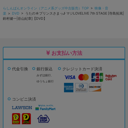
らしんばんオンライン（アニメ系グッズ中古販売）TOP
>
映像・音
楽
>
DVD
> うたの☆プリンスさまっ♪ マジLOVELIVE 7th STAGE [寺島拓篤|
鈴村健一|谷山紀章]【DVD】
お支払い方法
代金引換
銀行振込
クレジットカード決済
みずほ銀行、
ゆうちょ銀行
コンビニ決済