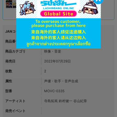
6,590
円 税込
品切状態
JANコード
4549743385938
商品番号
L06956395
商品カテゴリ
映像・音楽
発売日
2022年07月29日
枚数
2
属性
声優・歌手・音声合成
型番
MOVC-0335
アーティスト
寺島拓篤 鈴村健一 谷山紀章
発売イベント