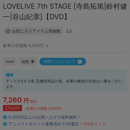
LOVELIVE 7th STAGE [寺島拓篤|鈴村健
一|谷山紀章]【DVD】
お気に入りアイテム登録数
2人
参考小売価格 9,900円 ↓
B
used
状態ランクについて
状態 :
備考
ディスク2キズ有 店舗併売品の為、在庫の確保が出来ない事がござい
ます。
7,260
円
税込
27%OFF
（定価との差額 2,640円）
5,000円以上のお買い上げで送料無料！
アニメイトポイント連携済みで2%還元！
132ポイント