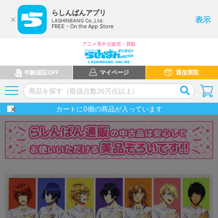
らしんばんアプリ
表示
LASHINBANG Co.,Ltd.
FREE - On the App Store
アニメ系中古販売・買取
年齢認証OFF
マイページ
通信買取
カートに
0
個の商品が入っています