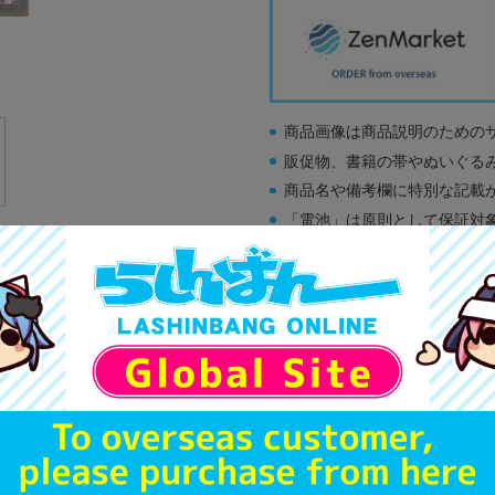
商品画像は商品説明のための
販促物、書籍の帯やぬいぐる
商品名や備考欄に特別な記載
「電池」は原則として保証対
ゲーム機本体には、SDカー
ディスク類の読み取り面のキ
す。
※詳細につきましてはコチラ
A
状態 :
オンライン