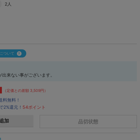
2人
について
が出来ない事がございます。
（定価との差額 3,509円）
で送料無料！
で2%還元！
54ポイント
追加
品切状態