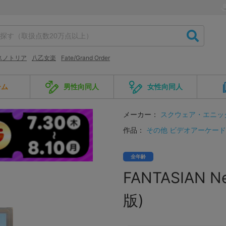
スノトリア
八乙女楽
Fate/Grand Order
ーム
男性向同人
女性向同人
メーカー：
スクウェア・エニッ
作品：
その他 ビデオアーケー
全年齢
FANTASIAN Ne
版)