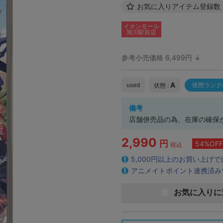
お気に入りアイテム登録数
イオンモール
旭川駅前店
参考小売価格 6,499円 ↓
A
used
状態ランク
状態 :
備考
店舗併売品の為、在庫の確保
2,990
円
54%OFF
税込
5,000円以上のお買い上げ
アニメイトポイント連携済み
お気に入りに