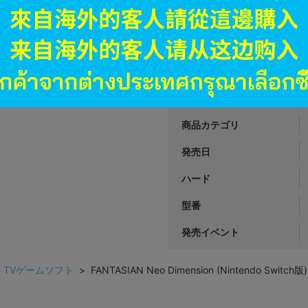
2,990
円 税
品切状態
JANコード
商品番号
商品カテゴリ
発売日
ハード
型番
発売イベント
>
TVゲームソフト
> FANTASIAN Neo Dimension (Nintendo Switch版)