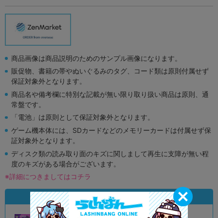
商品画像は商品説明のためのサンプル画像になります。
販促物、書籍の帯やぬいぐるみのタグ、コード類は原則付属せず
保証対象外となります。
商品名や備考欄に特別な記載が無い限り取り扱い商品は原則、通
常盤です。
「電池」は原則として保証対象外となります。
ゲーム機本体には、SDカードなどのメモリーカードは付属せず保
証対象外となります。
ディスク類の読み取り面のキズに関しまして再生に支障が無い程
度のキズがある場合がございます。
※詳細につきましてはコチラ
状態違いの同一商品