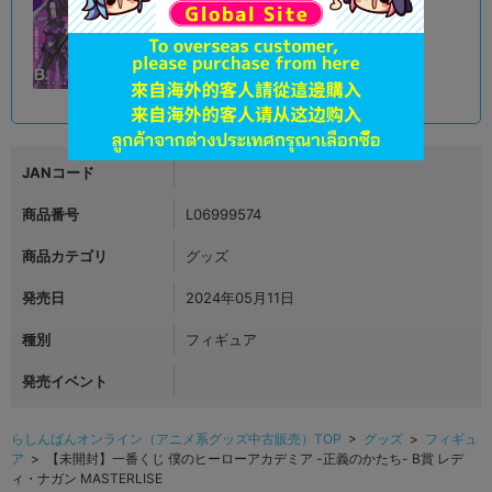
A
状態 :
オンライン
1,980
円 税込
品切状態
JANコード
商品番号
L06999574
商品カテゴリ
グッズ
発売日
2024年05月11日
種別
フィギュア
発売イベント
らしんばんオンライン（アニメ系グッズ中古販売）TOP
>
グッズ
>
フィギュ
ア
> 【未開封】一番くじ 僕のヒーローアカデミア -正義のかたち- B賞 レデ
ィ・ナガン MASTERLISE