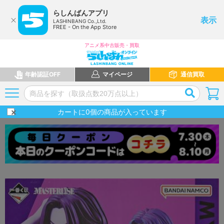
らしんばんアプリ
表示
LASHINBANG Co.,Ltd.
FREE - On the App Store
アニメ系中古販売・買取
年齢認証OFF
マイページ
通信買取
カートに
0
個の商品が入っています