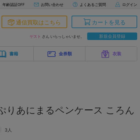
年齢認証OFF
お問い合わせ
よくあるご質問
ログイン
通信買取はこちら
カートを見る
新規会員登録
ゲスト
さん いらっしゃいませ。
書籍
金券類
衣装
ぷりあにまるペンケース ころん
3人