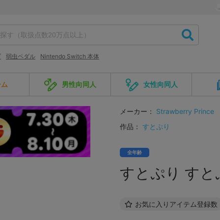
ブ
弱虫ペダル
Nintendo Switch 本体
ーム
男性向同人
女性向同人
メーカー：
Strawberry Prince
作品：
すとぷり
全年齢
すとぷり すと
お気に入りアイテム登録数