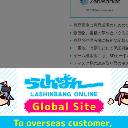
商品画像は商品説明のための
販促物、書籍の帯やぬいぐる
商品名や備考欄に特別な記載
「電池」は原則として保証対
ゲーム機本体には、SDカー
ディスク類の読み取り面のキ
す。
※詳細につきましてはコチラ
A
状態 :
オンライン
999