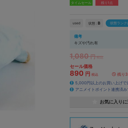
タイムセール
残り1点
B
used
状態ランク
状態 :
備考
キズや汚れ有
1,080
円
税込
セール価格
890
円
残り3
税込
5,000円以上のお買い上げ
アニメイトポイント連携済み
お気に入りに