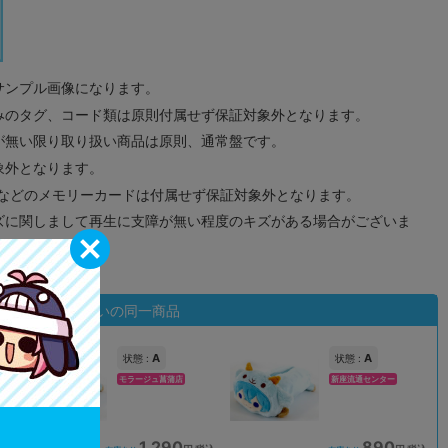
サンプル画像になります。
みのタグ、コード類は原則付属せず保証対象外となります。
が無い限り取り扱い商品は原則、通常盤です。
象外となります。
ドなどのメモリーカードは付属せず保証対象外となります。
ズに関しまして再生に支障が無い程度のキズがある場合がございま
状態違いの同一商品
A
A
状態 :
状態 :
モラージュ菖蒲店
新座流通センター
1,290
890