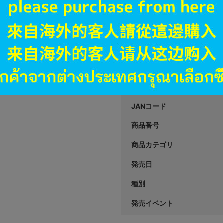
円 税
在庫あり
新入荷
A
状態 :
郡山店
1,290
円 税
在庫あり
JANコード
商品番号
商品カテゴリ
発売日
種別
発売イベント