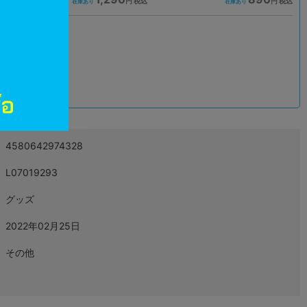
込
円 税込
円 税込
在庫あり
在庫あり
込
4580642974328
L07019293
グッズ
2022年02月25日
その他