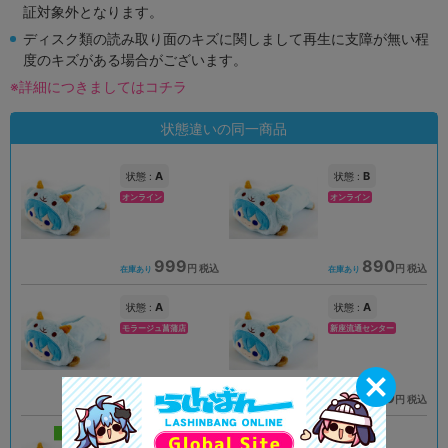
証対象外となります。
ディスク類の読み取り面のキズに関しまして再生に支障が無い程
度のキズがある場合がございます。
※詳細につきましてはコチラ
状態違いの同一商品
A
B
状態 :
状態 :
オンライン
オンライン
999
890
円 税込
円 税込
在庫あり
在庫あり
A
A
状態 :
状態 :
モラージュ菖蒲店
新座流通センター
1,290
890
円 税込
円 税込
在庫あり
在庫あり
新入荷
A
状態 :