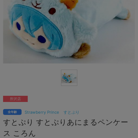
所沢店
Strawberry Prince
すとぷり
全年齢
すとぷり すとぷりあにまるペンケー
ス ころん