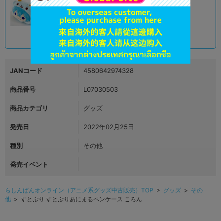
郡山店
1,290
円 税込
在庫あり
JANコード
4580642974328
商品番号
L07030503
商品カテゴリ
グッズ
発売日
2022年02月25日
種別
その他
発売イベント
らしんばんオンライン（アニメ系グッズ中古販売）TOP
>
グッズ
>
その
他
> すとぷり すとぷりあにまるペンケース ころん