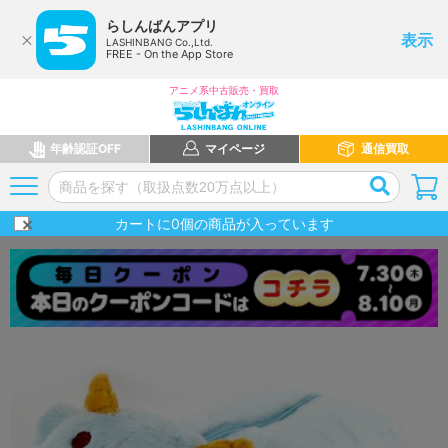
らしんばんアプリ
表示
LASHINBANG Co.,Ltd.
FREE - On the App Store
アニメ系中古販売・買取
年齢認証OFF
マイページ
通信買取
カートに
0
個の商品が入っています