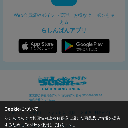
Web会員証やポイント管理、お得なクーポンも使
える
らしんばんアプリ
東京都公安委員会許可済 古物商許可番号305500206246
株式会社らしんばん
Cookieについて
オフィシャルサイト
よくあるご質問
通販ご利用ガイド
らしんばんでは利便性向上やお客様に適した商品及び情報を提供
お問い合わせ
セキュリティポリシー
プライバシーポリシー
するためにCookieを使用しております。
特定商取引に関する表記
利用規約