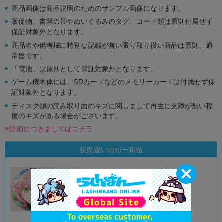
商品画像は商品説明のためのサンプル画像になります。
販促物、書籍の帯やぬいぐるみのタグ、コード類は原則付属せず
保証対象外となります。
商品名や備考欄に特別な記載が無い限り取り扱い商品は原則、通
常盤です。
「電池」は原則として保証対象外となります。
ゲーム機本体には、SDカードなどのメモリーカードは付属せず保
証対象外となります。
ディスク類の読み取り面のキズに関しまして再生に支障が無い程
度のキズがある場合がございます。
※詳細につきましてはコチラ
状態違いの同一商品
A
状態 :
オンライン
690
円 税込
在庫あり