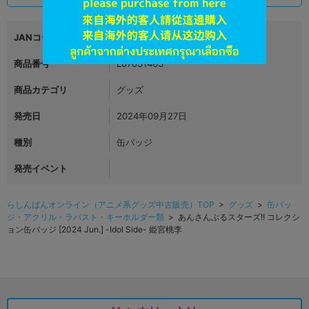
JANコード
4570170049926
商品番号
L07031463
商品カテゴリ
グッズ
発売日
2024年09月27日
種別
缶バッジ
発売イベント
らしんばんオンライン（アニメ系グッズ中古販売）TOP
>
グッズ
>
缶バッ
ジ・アクリル・ラバスト・キーホルダー類
> あんさんぶるスターズ!! コレクシ
ョン缶バッジ [2024 Jun.] -Idol Side- 姫宮桃李