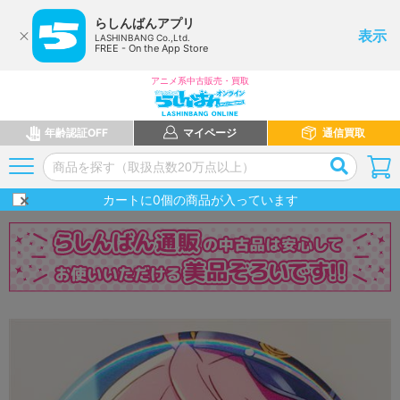
らしんばんアプリ
表示
LASHINBANG Co.,Ltd.
FREE - On the App Store
アニメ系中古販売・買取
年齢認証OFF
マイページ
通信買取
カートに
0
個の商品が入っています