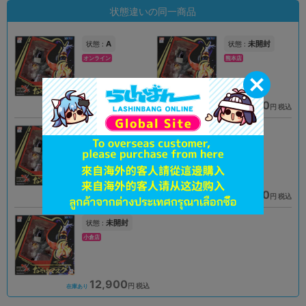
状態違いの同一商品
A
未開封
状態 :
状態 :
オンライン
熊本店
14,900
13,900
円 税込
円 税込
品切状態
在庫あり
A
A
状態 :
状態 :
イオンモール甲府昭和店
水戸店
12,474
9,810
円 税込
円 税込
在庫あり
在庫あり
未開封
状態 :
小倉店
12,900
円 税込
在庫あり