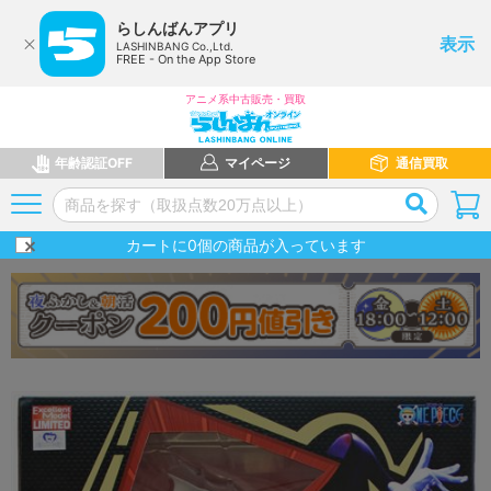
らしんばんアプリ
表示
LASHINBANG Co.,Ltd.
FREE - On the App Store
アニメ系中古販売・買取
年齢認証OFF
マイページ
通信買取
カートに
0
個の商品が入っています