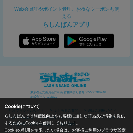
Web会員証やポイント管理、お得なクーポンも使
える
らしんばんアプリ
東京都公安委員会許可済 古物商許可番号305500206246
株式会社らしんばん
Cookieについて
オフィシャルサイト
よくあるご質問
通販ご利用ガイド
らしんばんでは利便性向上やお客様に適した商品及び情報を提供
お問い合わせ
セキュリティポリシー
プライバシーポリシー
するためにCookieを使用しております。
特定商取引に関する表記
利用規約
Cookieの利用を制限したい場合は、お客様ご利用のブラウザ設定