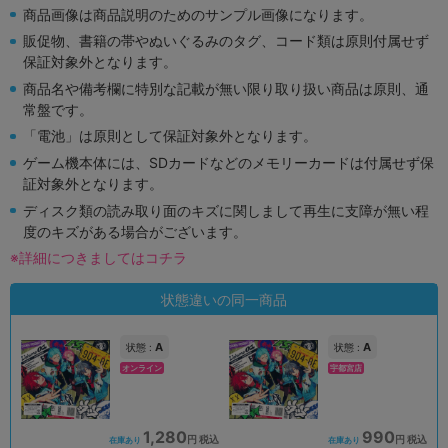
商品画像は商品説明のためのサンプル画像になります。
販促物、書籍の帯やぬいぐるみのタグ、コード類は原則付属せず
保証対象外となります。
商品名や備考欄に特別な記載が無い限り取り扱い商品は原則、通
常盤です。
「電池」は原則として保証対象外となります。
ゲーム機本体には、SDカードなどのメモリーカードは付属せず保
証対象外となります。
ディスク類の読み取り面のキズに関しまして再生に支障が無い程
度のキズがある場合がございます。
※詳細につきましてはコチラ
状態違いの同一商品
A
A
状態 :
状態 :
オンライン
宇都宮店
1,280
990
円 税込
円 税込
在庫あり
在庫あり