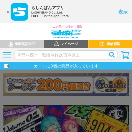
らしんばんアプリ
表示
LASHINBANG Co.,Ltd.
FREE - On the App Store
アニメ系中古販売・買取
年齢認証OFF
マイページ
通信買取
カートに
0
個の商品が入っています