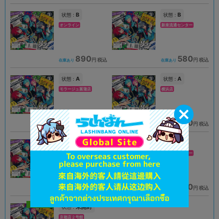
B
B
状態 :
状態 :
オンライン
新座流通センター
890
580
円 税込
円 税込
在庫あり
在庫あり
A
A
状態 :
状態 :
モラージュ菖蒲店
横浜店
1,290
1,290
円 税込
円 税込
在庫あり
在庫あり
新入荷
未開封
A
状態 :
状態 :
高崎店
新座流通センター
1,290
1,290
円 税込
円 税込
在庫あり
在庫あり
新入荷
未開封
状態 :
京都店２号館