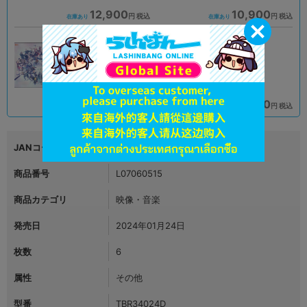
12,900
10,900
円 税込
円 税込
在庫あり
在庫あり
A
A
状態 :
状態 :
新座流通センター
札幌店本館
12,900
12,900
円 税込
円 税込
在庫あり
在庫あり
JANコード
4988104138248
商品番号
L07060515
商品カテゴリ
映像・音楽
発売日
2024年01月24日
枚数
6
属性
その他
型番
TBR34024D