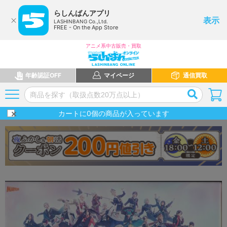
らしんばんアプリ
表示
LASHINBANG Co.,Ltd.
FREE - On the App Store
アニメ系中古販売・買取
年齢認証OFF
マイページ
通信買取
カートに
0
個の商品が入っています