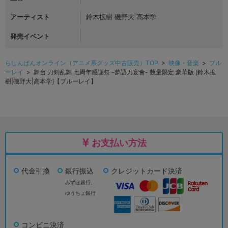
アーティスト
鈴木拡樹 磯野大 高本学
発売イベント
らしんばんオンライン（アニメ系グッズ中古販売）TOP
>
映像・音楽
>
ブル
ーレイ
> 舞台 刀剣乱舞 七周年感謝祭 -夢語刀宴會- 数量限定 豪華版 [鈴木拡
樹|磯野大|高本学]【ブルーレイ】
お支払い方法
代金引換
銀行振込
クレジットカード決済
みずほ銀行、
ゆうちょ銀行
コンビニ決済