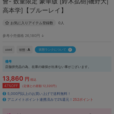
會- 数量限定 豪華版 [鈴木拡樹|磯野大|
高本学]【ブルーレイ】
お気に入りアイテム登録数
0人
参考小売価格 26,180円 ↓
A
used
状態ランクについて
状態 :
備考
店舗併売品の為、在庫の確保が出来ない事がございます。
13,860
円
税込
47%OFF
（定価との差額 12,320円）
5,000円以上のお買い上げで送料無料！
アニメイトポイント連携済みで2%還元！
252ポイント