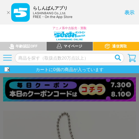
らしんばんアプリ
表示
LASHINBANG Co.,Ltd.
FREE - On the App Store
アニメ系中古販売・買取
年齢認証OFF
マイページ
通信買取
カートに
0
個の商品が入っています