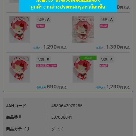
1,690
1,690
円 税込
円 税込
在庫あり
在庫あり
A
A
状態 :
状態 :
金沢店
岡山店
1,290
1,390
円 税込
円 税込
在庫あり
在庫あり
新入荷
B
A
状態 :
状態 :
新座流通センター
仙台店
690
1,290
円 税込
円 税込
在庫あり
在庫あり
JANコード
4580642979255
商品番号
L07066041
商品カテゴリ
グッズ