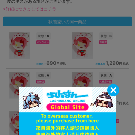
度のキズがある場合がございます。
※詳細につきましてはコチラ
状態違いの同一商品
A
B
状態 :
状態 :
オンライン
渋谷店
690
1,290
円 税込
円 税込
在庫あり
在庫あり
A
A
状態 :
状態 :
高崎店
札幌店本館
2,277
2,061
円 税込
円 税込
在庫あり
在庫あり
A
A
状態 :
状態 :
松山店
横浜スカイビル店