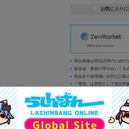
お気に入りに
商品画像は商品説明のための
販促物、書籍の帯やぬいぐる
商品名や備考欄に特別な記載
「電池」は原則として保証対
ゲーム機本体には、SDカー
ディスク類の読み取り面のキ
す。
※詳細につきましてはコチラ