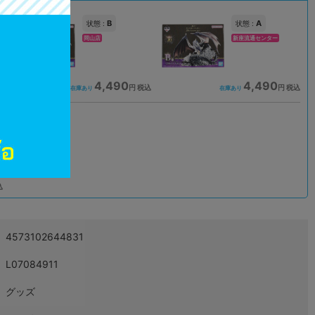
B
A
状態 :
状態 :
岡山店
新座流通センター
4,490
4,490
込
円 税込
円 税込
在庫あり
在庫あり
込
4573102644831
L07084911
グッズ