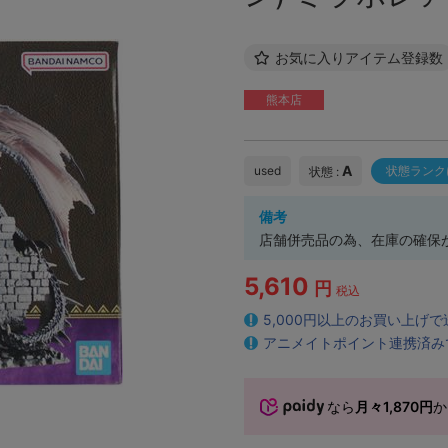
お気に入りアイテム登録数
熊本店
A
used
状態ランク
状態 :
備考
店舗併売品の為、在庫の確保
5,610
円
税込
5,000円以上のお買い上げ
アニメイトポイント連携済み
なら
月々1,870円
か