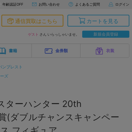
年齢認証OFF
お問い合わせ
よくあるご質問
ログイン
通信買取はこちら
カートを見る
新規会員登録
ゲスト
さん いらっしゃいませ。
書籍
金券類
衣装
バンプレスト
リーズ
ターハンター 20th
ry B賞(ダブルチャンスキャンペー
アス フィギュア