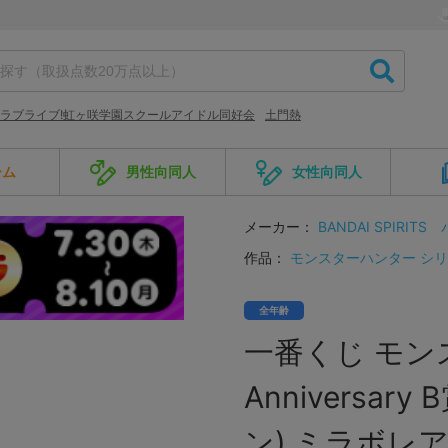
ラブライブ!虹ヶ咲学園スクールアイドル同好会
土門熱
ーム
男性向同人
女性向同人
メーカー：
BANDAI SPIRITS
作品：
モンスターハンター シ
全年齢
一番くじ モンス
Anniversa
ン) ミラボレ