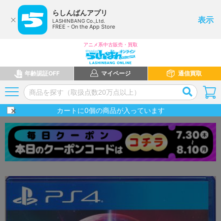
らしんばんアプリ
表示
LASHINBANG Co.,Ltd.
FREE - On the App Store
アニメ系中古販売・買取
年齢認証OFF
マイページ
通信買取
カートに
0
個の商品が入っています