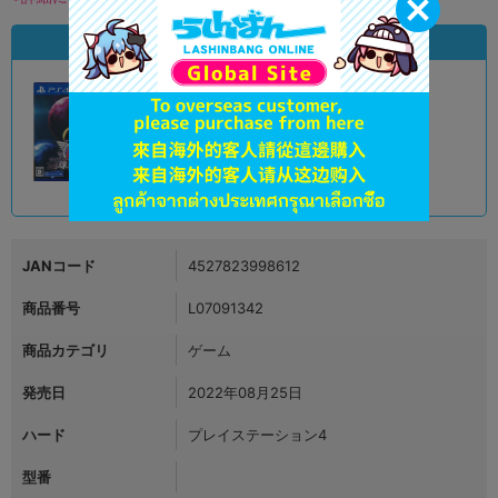
状態違いの同一商品
A
状態 :
オンライン
3,190
円 税込
品切状態
JANコード
4527823998612
商品番号
L07091342
商品カテゴリ
ゲーム
発売日
2022年08月25日
ハード
プレイステーション4
型番