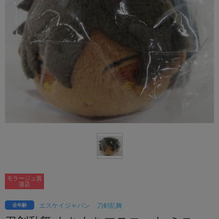
モラージュ菖
蒲店
エスケイジャパン
刀剣乱舞
全年齢