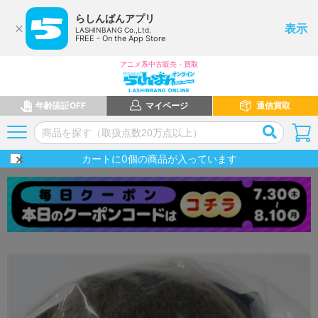
らしんばんアプリ
表示
LASHINBANG Co.,Ltd.
FREE - On the App Store
アニメ系中古販売・買取
年齢認証OFF
マイページ
通信買取
カートに
0
個の商品が入っています