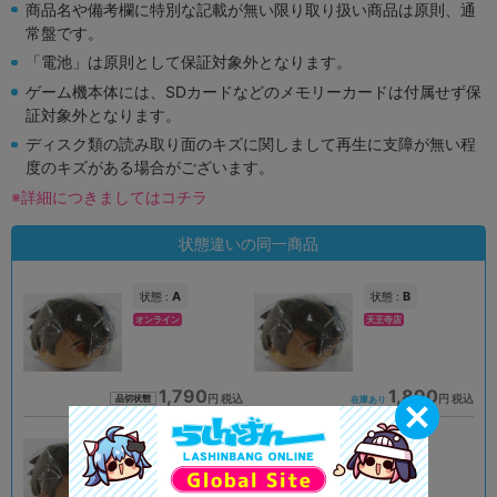
商品名や備考欄に特別な記載が無い限り取り扱い商品は原則、通
常盤です。
「電池」は原則として保証対象外となります。
ゲーム機本体には、SDカードなどのメモリーカードは付属せず保
証対象外となります。
ディスク類の読み取り面のキズに関しまして再生に支障が無い程
度のキズがある場合がございます。
※詳細につきましてはコチラ
状態違いの同一商品
A
B
状態 :
状態 :
オンライン
天王寺店
1,790
1,890
円 税込
円 税込
品切状態
在庫あり
A
A
状態 :
状態 :
大宮店
大阪日本橋店