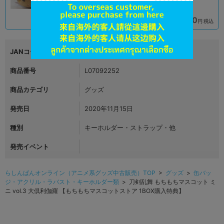
1,990
1,990
円 税込
円 税込
在庫あり
在庫あり
JANコード
4999999999999
商品番号
L07092252
商品カテゴリ
グッズ
発売日
2020年11月15日
種別
キーホルダー・ストラップ・他
発売イベント
らしんばんオンライン（アニメ系グッズ中古販売）TOP
>
グッズ
>
缶バッ
ジ・アクリル・ラバスト・キーホルダー類
> 刀剣乱舞 もちもちマスコット ミ
ニ vol.3 大倶利伽羅 【もちもちマスコットストア 1BOX購入特典】