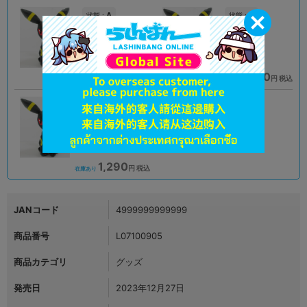
A
A
状態 :
状態 :
オンライン
松山店
990
1,290
円 税込
円 税込
品切状態
在庫あり
A
状態 :
宇都宮店
1,290
円 税込
在庫あり
JANコード
4999999999999
商品番号
L07100905
商品カテゴリ
グッズ
発売日
2023年12月27日