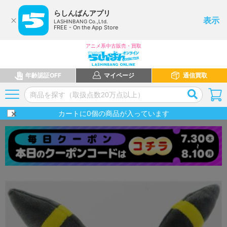
らしんばんアプリ
表示
LASHINBANG Co.,Ltd.
FREE - On the App Store
アニメ系中古販売・買取
年齢認証OFF
マイページ
通信買取
カートに
0
個の商品が入っています