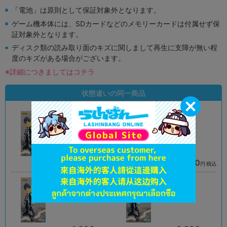
「電池」は原則として保証対象外となります。
ゲーム機本体には、SDカードなどのメモリーカードは付属せず保
証対象外となります。
ディスク類の読み取り面のキズに関しまして再生に支障が無い程
度のキズがある場合がございます。
※詳細につきましてはコチラ
状態違いの同一商品
A
A
状態 :
状態 :
オンライン
所沢店
1,590
1,990
円 税込
円 税込
在庫あり
在庫あり
未開封
A
状態 :
状態 :
町田店
浜松店