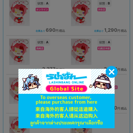
A
B
状態 :
状態 :
オンライン
渋谷店
690
1,290
円 税込
円 税込
在庫あり
在庫あり
A
A
状態 :
状態 :
高崎店
札幌店本館
2,277
2,061
円 税込
円 税込
在庫あり
在庫あり
A
A
状態 :
状態 :
松山店
横浜スカイビル店
1,690
1,690
円 税込
円 税込
在庫あり
在庫あり
A
A
状態 :
状態 :
金沢店
岡山店