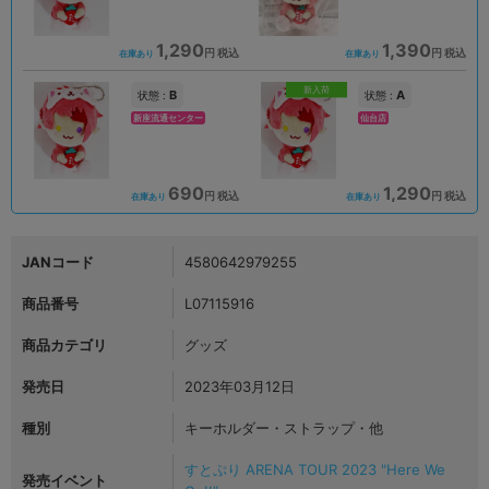
1,290
1,390
円 税込
円 税込
在庫あり
在庫あり
新入荷
B
A
状態 :
状態 :
新座流通センター
仙台店
690
1,290
円 税込
円 税込
在庫あり
在庫あり
JANコード
4580642979255
商品番号
L07115916
商品カテゴリ
グッズ
発売日
2023年03月12日
種別
キーホルダー・ストラップ・他
すとぷり ARENA TOUR 2023 "Here We
発売イベント