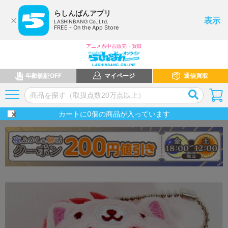
らしんばんアプリ
表示
LASHINBANG Co.,Ltd.
FREE - On the App Store
アニメ系中古販売・買取
年齢認証OFF
マイページ
通信買取
カートに
0
個の商品が入っています