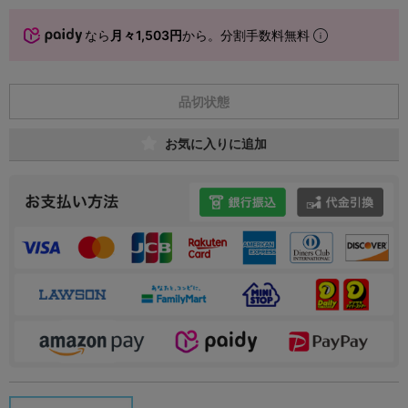
なら
月々1,503円
から。分割手数料無料
品切状態
お気に入りに追加