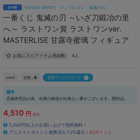
BANDAI SPIRITS
バンプレスト
鬼滅の刃
全年齢
一番くじ 鬼滅の刃 ～いざ刀鍛冶の里
へ～ ラストワン賞 ラストワンver.
MASTERLISE 甘露寺蜜璃 フィギュア
お気に入りアイテム登録数
4人
A
used
状態ランクについて
状態 :
備考
店舗併売品の為、在庫の確保が出来ない事がございます。開封品。
4,510
円
税込
5,000円以上のお買い上げで送料無料！
アニメイトポイント連携済みで2%還元！
82ポイント