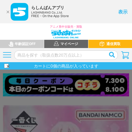
らしんばんアプリ
表示
LASHINBANG Co.,Ltd.
FREE - On the App Store
アニメ系中古販売・買取
年齢認証OFF
マイページ
通信買取
カートに
0
個の商品が入っています