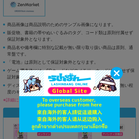
商品画像は商品説明のためのサンプル画像になります。
販促物、書籍の帯やぬいぐるみのタグ、コード類は原則付属せず
保証対象外となります。
商品名や備考欄に特別な記載が無い限り取り扱い商品は原則、通
常盤です。
「電池」は原則として保証対象外となります。
ゲーム機本体には、SDカードなどのメモリーカードは付属せず保
証対象外となります。
ディスク類の読み取り面のキズに関しまして再生に支障が無い程
度のキズがある場合がございます。
※詳細につきましてはコチラ
状態違いの同一商品
A
未開封
状態 :
状態 :
オンライン
アバンティ京都店