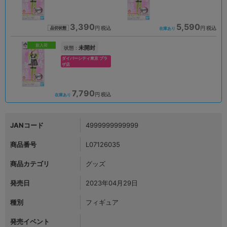
3,390
5,590
円 税込
円 税込
品切状態
在庫あり
新入荷
未開封
状態 :
ダイバーシティ東京 プラ
ザ店
7,790
円 税込
在庫あり
JANコード
4999999999999
商品番号
L07126035
商品カテゴリ
グッズ
発売日
2023年04月29日
種別
フィギュア
発売イベント