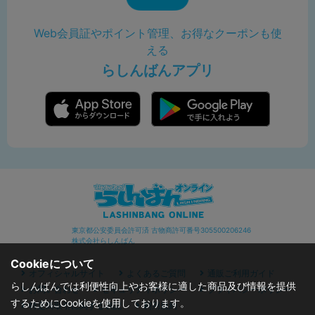
Web会員証やポイント管理、お得なクーポンも使
える
らしんばんアプリ
東京都公安委員会許可済 古物商許可番号305500206246
株式会社らしんばん
Cookieについて
オフィシャルサイト
よくあるご質問
通販ご利用ガイド
らしんばんでは利便性向上やお客様に適した商品及び情報を提供
お問い合わせ
セキュリティポリシー
プライバシーポリシー
するためにCookieを使用しております。
特定商取引に関する表記
利用規約