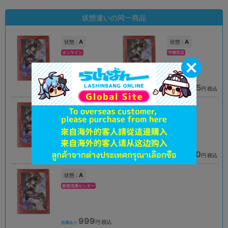
状態違いの同一商品
A
A
状態 :
状態 :
オンライン
宇都宮店
1,290
2,085
円 税込
円 税込
品切状態
在庫あり
A
A
状態 :
状態 :
大阪梅田店
姫路店
1,390
1,290
円 税込
円 税込
在庫あり
在庫あり
A
状態 :
新座流通センター
999
円 税込
在庫あり