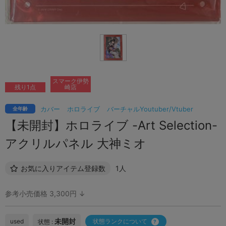
スマーク伊勢
残り1点
崎店
カバー
ホロライブ
バーチャルYoutuber/Vtuber
全年齢
【未開封】ホロライブ -Art Selection-
アクリルパネル 大神ミオ
お気に入りアイテム登録数
1人
参考小売価格 3,300円 ↓
未開封
used
状態ランクについて
状態 :