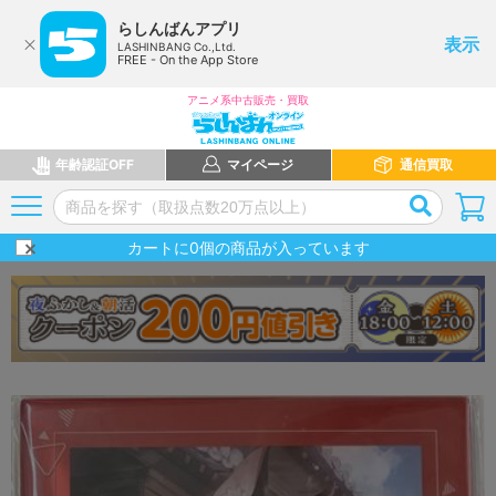
らしんばんアプリ
表示
LASHINBANG Co.,Ltd.
FREE - On the App Store
アニメ系中古販売・買取
年齢認証OFF
マイページ
通信買取
カートに
0
個の商品が入っています