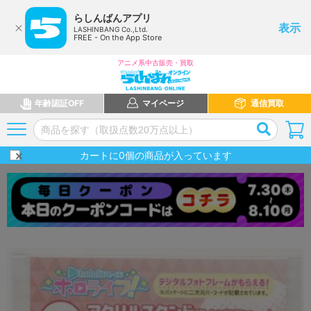
らしんばんアプリ
表示
LASHINBANG Co.,Ltd.
FREE - On the App Store
アニメ系中古販売・買取
年齢認証OFF
マイページ
通信買取
カートに
0
個の商品が入っています