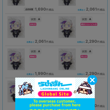
1,690
2,061
円 税込
円 税込
品切状態
在庫あり
A
A
状態 :
状態 :
浜松店
横浜スカイビル店
2,061
2,290
円 税込
円 税込
在庫あり
在庫あり
A
A
状態 :
状態 :
豊橋店
岡山店
1,990
2,290
円 税込
円 税込
在庫あり
在庫あり
A
A
状態 :
状態 :
柏モディ店
札幌店本館
1,990
1,690
円 税込
円 税込
在庫あり
在庫あり