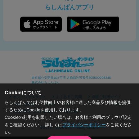
らしんばんアプリ
東京都公安委員会許可済 古物商許可番号305500206246
株式会社らしんばん
Cookieについて
オフィシャルサイト
よくあるご質問
通販ご利用ガイド
らしんばんでは利便性向上やお客様に適した商品及び情報を提供
お問い合わせ
セキュリティポリシー
プライバシーポリシー
するためにCookieを使用しております。
特定商取引に関する表記
利用規約
Cookieの利用を制限したい場合は、お客様ご利用のブラウザ設定
をご確認ください。 詳しくは
プライバシーポリシー
をご覧くださ
©2019 - 2026 Lashinbang Co.,Ltd.
い。