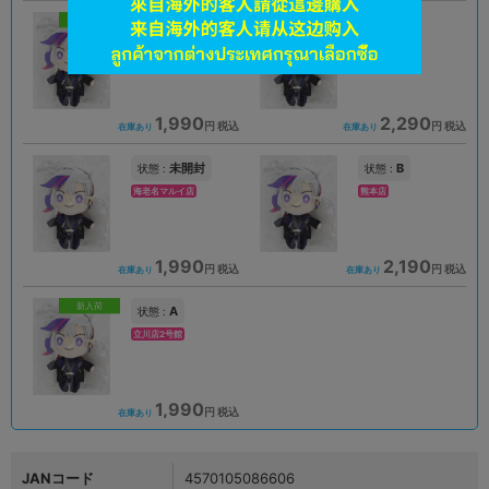
新入荷
A
A
状態 :
状態 :
神戸店
大阪日本橋店
1,990
2,290
円 税込
円 税込
在庫あり
在庫あり
未開封
B
状態 :
状態 :
海老名マルイ店
熊本店
1,990
2,190
円 税込
円 税込
在庫あり
在庫あり
新入荷
A
状態 :
立川店2号館
1,990
円 税込
在庫あり
JANコード
4570105086606