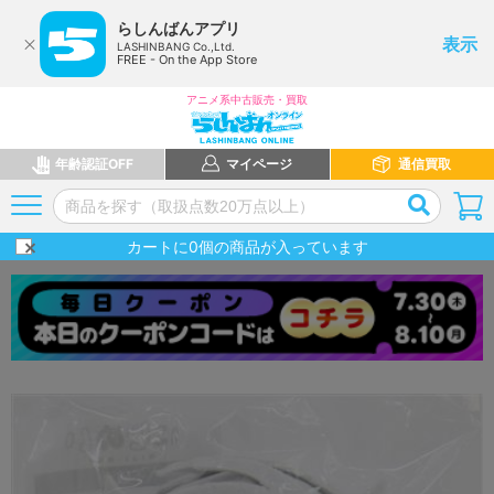
らしんばんアプリ
表示
LASHINBANG Co.,Ltd.
FREE - On the App Store
アニメ系中古販売・買取
年齢認証OFF
マイページ
通信買取
カートに
0
個の商品が入っています