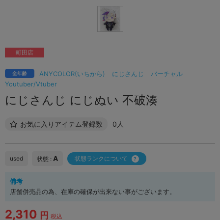
町田店
ANYCOLOR(いちから)
にじさんじ
バーチャル
全年齢
Youtuber/Vtuber
にじさんじ にじぬい 不破湊
お気に入りアイテム登録数
0人
A
used
状態ランクについて
状態 :
備考
店舗併売品の為、在庫の確保が出来ない事がございます。
2,310
円
税込