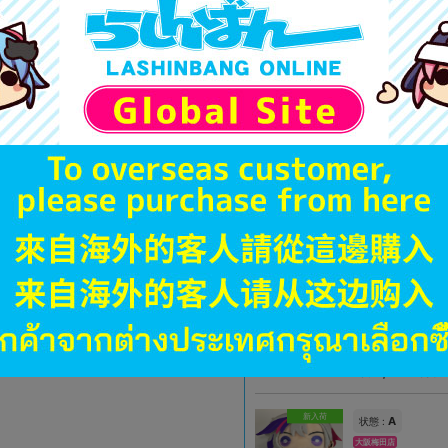
A
状態 :
豊橋店
1,990
円 税
在庫あり
A
状態 :
札幌店本館
1,690
円 税
在庫あり
未開封
状態 :
海老名マルイ店
1,990
円 税
在庫あり
新入荷
A
状態 :
大阪梅田店