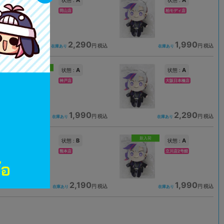
A
A
状態 :
状態 :
岡山店
柏モディ店
2,290
1,990
込
円 税込
円 税込
在庫あり
在庫あり
新入荷
A
A
状態 :
状態 :
神戸店
大阪日本橋店
1,990
2,290
込
円 税込
円 税込
在庫あり
在庫あり
新入荷
B
A
状態 :
状態 :
熊本店
立川店2号館
2,190
1,990
込
円 税込
円 税込
在庫あり
在庫あり