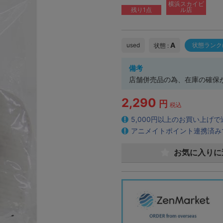
横浜スカイビ
残り1点
ル店
A
used
状態ランク
状態 :
備考
店舗併売品の為、在庫の確保
2,290
円
税込
5,000円以上のお買い上げ
アニメイトポイント連携済み
お気に入りに