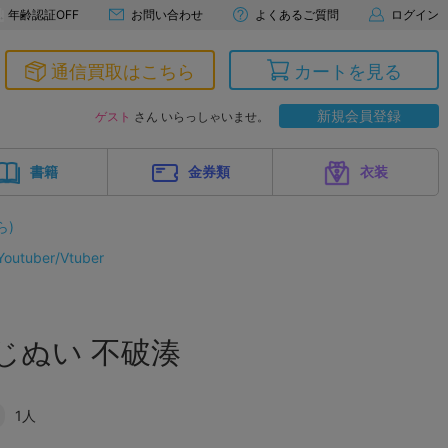
年齢認証OFF
お問い合わせ
よくあるご質問
ログイン
通信買取はこちら
カートを見る
新規会員登録
ゲスト
さん いらっしゃいませ。
書籍
金券類
衣装
ら)
tuber/Vtuber
じぬい 不破湊
1人