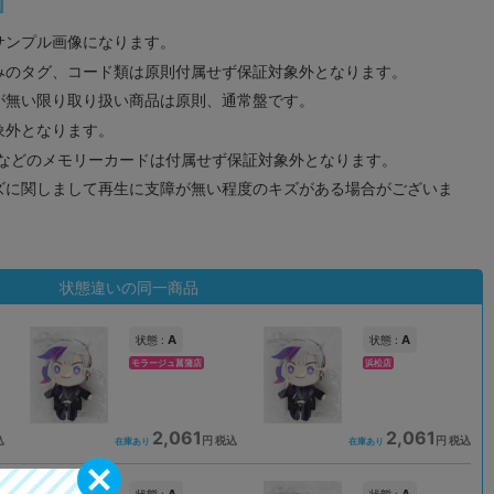
サンプル画像になります。
みのタグ、コード類は原則付属せず保証対象外となります。
が無い限り取り扱い商品は原則、通常盤です。
象外となります。
ドなどのメモリーカードは付属せず保証対象外となります。
ズに関しまして再生に支障が無い程度のキズがある場合がございま
状態違いの同一商品
A
A
状態 :
状態 :
モラージュ菖蒲店
浜松店
2,061
2,061
込
円 税込
円 税込
在庫あり
在庫あり