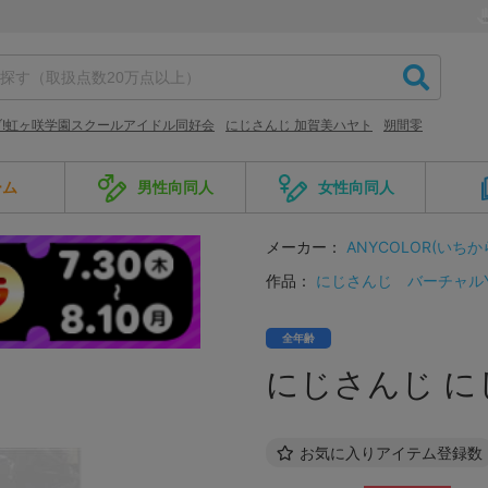
!虹ヶ咲学園スクールアイドル同好会
にじさんじ 加賀美ハヤト
朔間零
ーム
男性向同人
女性向同人
メーカー：
ANYCOLOR(いちか
作品：
にじさんじ
バーチャルYou
全年齢
にじさんじ に
お気に入りアイテム登録数