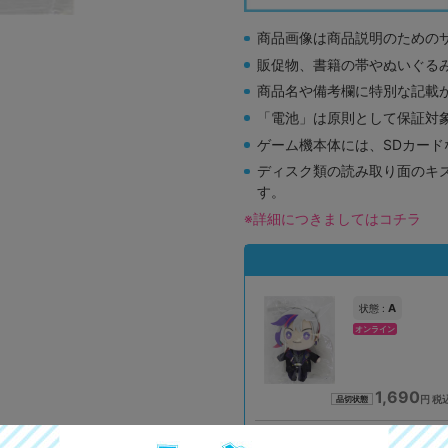
商品画像は商品説明のための
販促物、書籍の帯やぬいぐる
商品名や備考欄に特別な記載
「電池」は原則として保証対
ゲーム機本体には、SDカー
ディスク類の読み取り面のキ
す。
※詳細につきましてはコチラ
A
状態 :
オンライン
1,690
円 税
品切状態