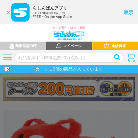
らしんばんアプリ
表示
LASHINBANG Co.,Ltd.
FREE - On the App Store
アニメ系中古販売・買取
年齢認証OFF
マイページ
通信買取
カートに
0
個の商品が入っています