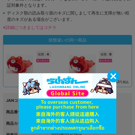
証対象外となります。
ディスク類の読み取り面のキズに関しまして再生に支障が無い程
度のキズがある場合がございます。
※詳細につきましてはコチラ
状態違いの同一商品
A
B
状態 :
状態 :
オンライン
オンライン
1,890
1,790
円 税込
円 税込
在庫あり
在庫あり
JANコード
4580642974366
商品番号
L07184593
商品カテゴリ
グッズ
発売日
2022年02月25日