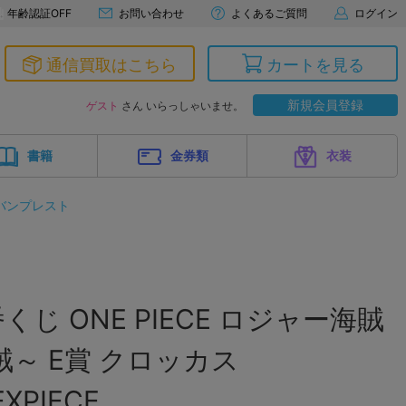
年齢認証OFF
お問い合わせ
よくあるご質問
ログイン
通信買取はこちら
カートを見る
新規会員登録
ゲスト
さん いらっしゃいませ。
書籍
金券類
衣装
バンプレスト
じ ONE PIECE ロジャー海賊
賊～ E賞 クロッカス
EXPIECE