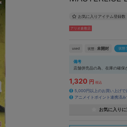
お気に入りアイテム登録数
アリオ倉敷店
未開封
used
状態
状態 :
備考
店舗併売品の為、在庫の確保
1,320
円
税込
5,000円以上のお買い上げ
アニメイトポイント連携済み
お気に入りに