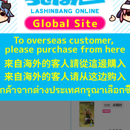
1,290
円 税
品切状態
未開封
状態 :
長野店
1,990
円 税
在庫あり
未開封
状態 :
海老名マルイ店
1,690
円 税
在庫あり
未開封
状態 :
中野店