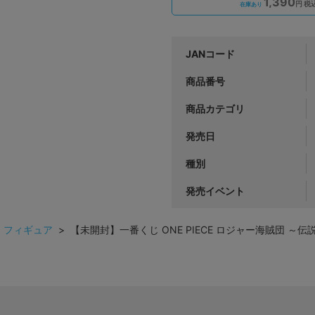
1,390
円 税
在庫あり
JANコード
商品番号
商品カテゴリ
発売日
種別
発売イベント
>
フィギュア
> 【未開封】一番くじ ONE PIECE ロジャー海賊団 ～伝説の海