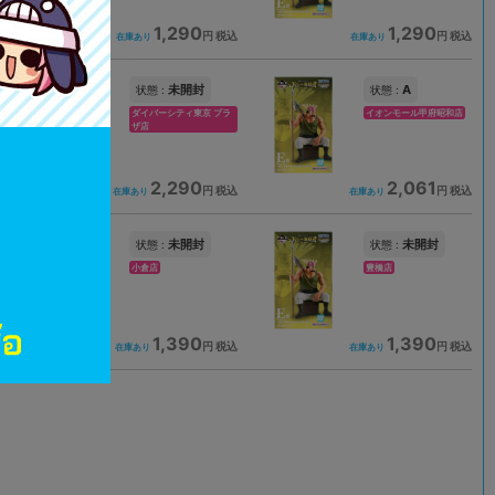
1,290
1,290
込
円 税込
円 税込
在庫あり
在庫あり
未開封
A
状態 :
状態 :
ダイバーシティ東京 プラ
イオンモール甲府昭和店
ザ店
2,290
2,061
込
円 税込
円 税込
在庫あり
在庫あり
未開封
未開封
状態 :
状態 :
小倉店
豊橋店
1,390
1,390
込
円 税込
円 税込
在庫あり
在庫あり