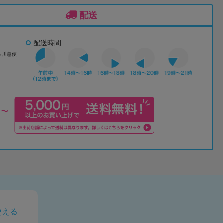
配送
配送時間
佐川急便
使える