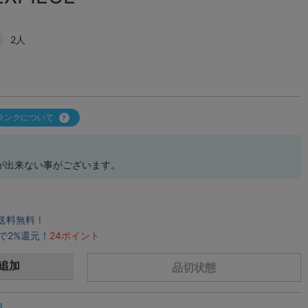
2人
ランクについて
が出来ない事がございます。
で送料無料！
で2%還元！
24ポイント
追加
品切状態