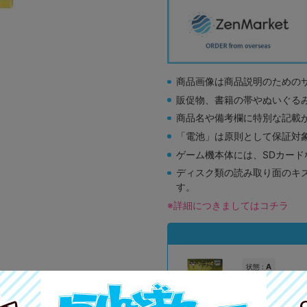
商品画像は商品説明のための
販促物、書籍の帯やぬいぐる
商品名や備考欄に特別な記載
「電池」は原則として保証対
ゲーム機本体には、SDカー
ディスク類の読み取り面のキ
す。
※詳細につきましてはコチラ
A
状態 :
オンライン