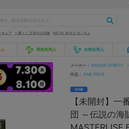
ィギュア
一番くじ 五等分の花嫁
METAL BUILD ガンダム
ーム
男性向同人
女性向同人
メーカー：
BANDAI SPIRITS
作品：
ONE PIECE
全年齢
【未開封】一番く
団 ～伝説の海
MASTERLISE 