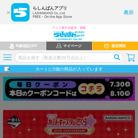
らしんばんアプリ
表示
LASHINBANG Co.,Ltd.
FREE - On the App Store
アニメ系中古販売・買取
年齢認証OFF
マイページ
通信買取
カートに
0
個の商品が入っています