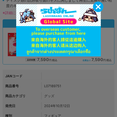
ディスク類の読み取り面のキズに関しまして再生に支障が無い程
度のキズがある場合がございます。
※詳細につきましてはコチラ
状態違いの同一商品
A
A
状態 :
状態 :
オンライン
熊本店
7,590
7,590
円 税込
円 税込
品切状態
在庫あり
JANコード
商品番号
L07189751
商品カテゴリ
グッズ
発売日
2024年10月12日
種別
フィギュア