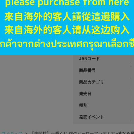
A
状態 :
オンライン
13,900
円 税
品切状態
JANコード
商品番号
商品カテゴリ
発売日
種別
発売イベント
>
フィギュア
> 【未開封】一番くじ 僕のヒーローアカデミア -連なる星霜-