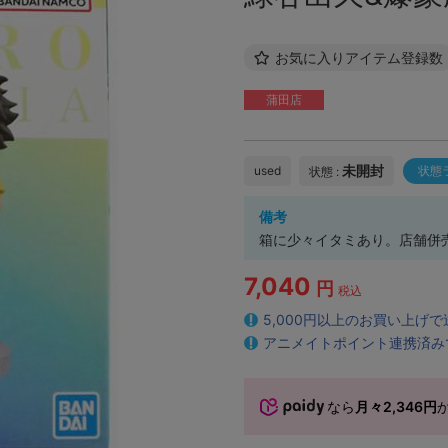
お気に入りアイテム登録数
蒲田店
未開封
used
状態
状態 :
備考
箱に少々イタミあり。店舗併
7,040
円
税込
5,000円以上のお買い上げ
アニメイトポイント連携済み
なら
月々2,346円