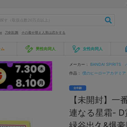
te
刀剣乱舞
その着せ替え人形は恋をする
ーム
男性向同人
女性向同人
メーカー：
BANDAI SPIRITS
作品：
僕のヒーローアカデミア
全年齢
【未開封】一番
連なる星霜- D
緑谷出久&爆豪