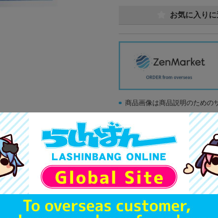
お気に入りに
商品画像は商品説明のための
販促物、書籍の帯やぬいぐる
商品名や備考欄に特別な記載
「電池」は原則として保証対
ゲーム機本体には、SDカー
ディスク類の読み取り面のキ
す。
※詳細につきましてはコチラ