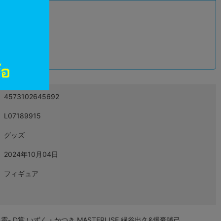
込
4573102645692
L07189915
グッズ
2024年10月04日
フィギュア
 D賞 いずく・かつき MASTERLISE 緑谷出久&爆豪勝己