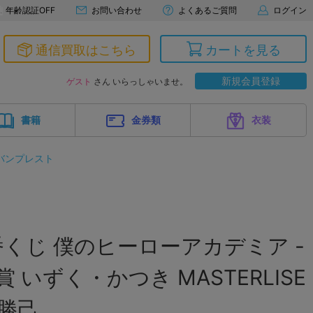
年齢認証OFF
お問い合わせ
よくあるご質問
ログイン
通信買取はこちら
カートを見る
新規会員登録
ゲスト
さん いらっしゃいませ。
書籍
金券類
衣装
バンプレスト
くじ 僕のヒーローアカデミア -
賞 いずく・かつき MASTERLISE
勝己