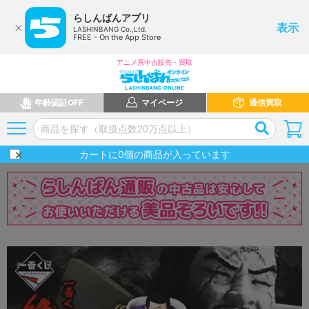
らしんばんアプリ
表示
LASHINBANG Co.,Ltd.
FREE - On the App Store
アニメ系中古販売・買取
年齢認証OFF
マイページ
通信買取
カートに
0
個の商品が入っています