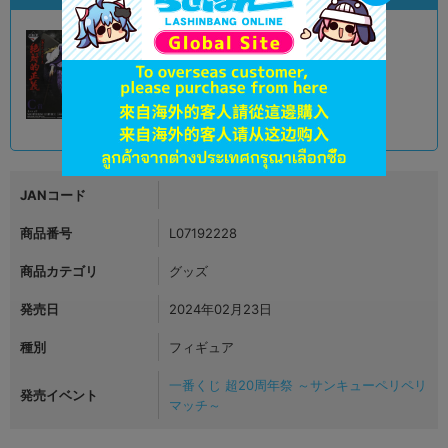
A
状態 :
オンライン
8,190
円 税込
品切状態
JANコード
商品番号
L07192228
商品カテゴリ
グッズ
発売日
2024年02月23日
種別
フィギュア
一番くじ 超20周年祭 ～サンキューペリペリ
発売イベント
マッチ～