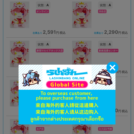
A
A
状態 :
状態 :
オンライン
渋谷店
2,591
2,290
円 税込
円 税込
在庫あり
在庫あり
A
A
状態 :
状態 :
新宿マルイアネックス店
新座流通センター
1,690
1,491
円 税込
円 税込
在庫あり
在庫あり
A
B
状態 :
状態 :
仙台店
オンライン
1,990
2,390
円 税込
円 税込
在庫あり
在庫あり
B
A
状態 :
状態 :
水戸店
立川店2号館