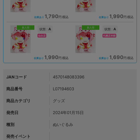
1,790
1,990
円 税込
円 税込
在庫あり
在庫あり
新入荷
新入荷
A
A
状態 :
状態 :
仙台店
札幌店本館
1,990
1,690
円 税込
円 税込
在庫あり
在庫あり
JANコード
4570148083396
商品番号
L07194603
商品カテゴリ
グッズ
発売日
2024年01月15日
種別
ぬいぐるみ
発売イベント