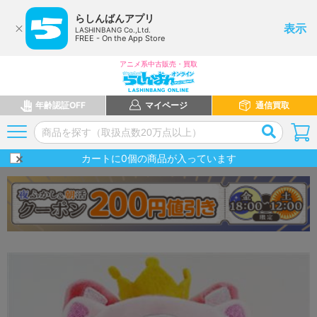
らしんばんアプリ
表示
LASHINBANG Co.,Ltd.
FREE - On the App Store
アニメ系中古販売・買取
年齢認証OFF
マイページ
通信買取
カートに
0
個の商品が入っています