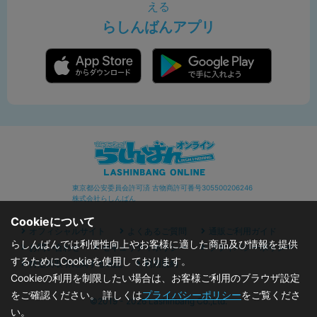
える
らしんばんアプリ
東京都公安委員会許可済 古物商許可番号305500206246
株式会社らしんばん
Cookieについて
オフィシャルサイト
よくあるご質問
通販ご利用ガイド
らしんばんでは利便性向上やお客様に適した商品及び情報を提供
お問い合わせ
セキュリティポリシー
プライバシーポリシー
するためにCookieを使用しております。
特定商取引に関する表記
利用規約
Cookieの利用を制限したい場合は、お客様ご利用のブラウザ設定
をご確認ください。 詳しくは
プライバシーポリシー
をご覧くださ
©2019 - 2026 Lashinbang Co.,Ltd.
い。