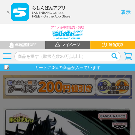
らしんばんアプリ
表示
LASHINBANG Co.,Ltd.
FREE - On the App Store
アニメ系中古販売・買取
年齢認証OFF
マイページ
通信買取
カートに
0
個の商品が入っています