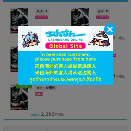
A
B
状態 :
状態 :
オンライン
オンライン
2,591
2,990
円 税込
円 税込
品切状態
在庫あり
新入荷
A
A
状態 :
状態 :
中野店
新座流通センター
2,790
2,591
円 税込
円 税込
在庫あり
在庫あり
新入荷
未開封
状態 :
川越店
2,290
円 税込
在庫あり