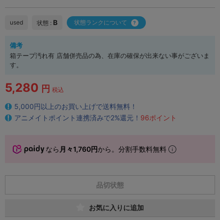
B
used
状態ランクについて
状態 :
備考
箱テープ汚れ有 店舗併売品の為、在庫の確保が出来ない事がございま
す。
5,280
円
税込
5,000円以上のお買い上げで送料無料！
アニメイトポイント連携済みで2%還元！
96ポイント
なら
月々1,760円
から。分割手数料無料
品切状態
お気に入りに追加