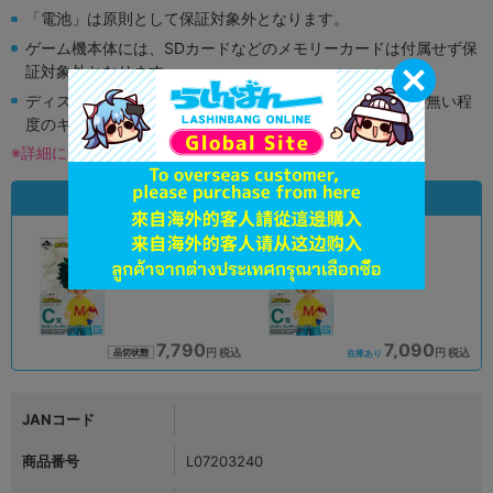
「電池」は原則として保証対象外となります。
ゲーム機本体には、SDカードなどのメモリーカードは付属せず保
証対象外となります。
ディスク類の読み取り面のキズに関しまして再生に支障が無い程
度のキズがある場合がございます。
※詳細につきましてはコチラ
状態違いの同一商品
A
A
状態 :
状態 :
オンライン
アリオ倉敷店
7,790
7,090
円 税込
円 税込
品切状態
在庫あり
JANコード
商品番号
L07203240