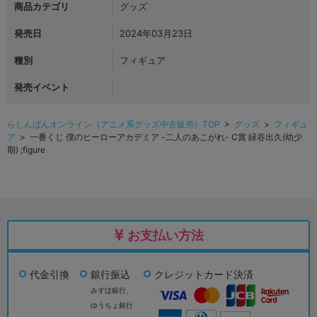
商品カテゴリ
グッズ
発売日
2024年03月23日
種別
フィギュア
発売イベント
らしんばんオンライン（アニメ系グッズ中古販売）TOP
>
グッズ
>
フィギュ
ア
> 一番くじ 僕のヒーローアカデミア -二人のあこがれ- C賞 緑谷出久(幼少
期) ;figure
お支払い方法
代金引換
銀行振込
クレジットカード決済
みずほ銀行、
ゆうちょ銀行