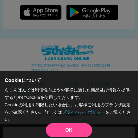
東京都公安委員会許可済 古物商許可番号305500206246
株式会社らしんばん
Cookieについて
オフィシャルサイト
よくあるご質問
通販ご利用ガイド
らしんばんでは利便性向上やお客様に適した商品及び情報を提供
お問い合わせ
セキュリティポリシー
プライバシーポリシー
するためにCookieを使用しております。
特定商取引に関する表記
利用規約
Cookieの利用を制限したい場合は、お客様ご利用のブラウザ設定
をご確認ください。 詳しくは
プライバシーポリシー
をご覧くださ
©2019 - 2026 Lashinbang Co.,Ltd.
い。
OK
品切状態