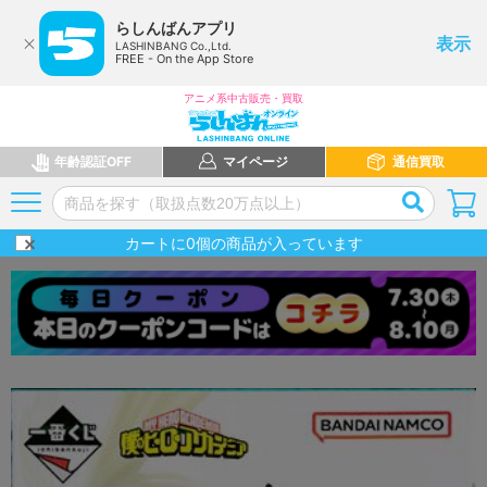
らしんばんアプリ
表示
LASHINBANG Co.,Ltd.
FREE - On the App Store
アニメ系中古販売・買取
年齢認証OFF
マイページ
通信買取
カートに
0
個の商品が入っています