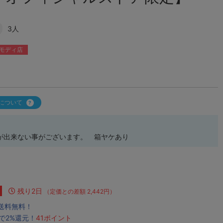
3人
モディ店
について
が出来ない事がございます。 箱ヤケあり
残り2日
（定価との差額 2,442円）
で送料無料！
で2%還元！
41ポイント