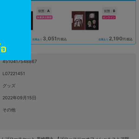
A
B
状態 :
状態 :
秋葉原店新館
オンライン
3,051
2,190
込
円 税込
円 税込
在庫あり
在庫あり
4510417548867
L07221451
グッズ
2022年09月15日
その他
レムブローチセット 黒崎蘭丸 【ブロッコリーオフィシャルストア限