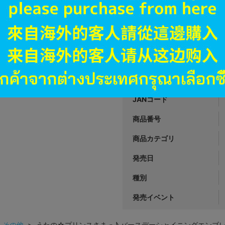
A
状態 :
オンライン
2,591
円 税
品切状態
JANコード
商品番号
商品カテゴリ
発売日
種別
発売イベント
>
その他
> うたの☆プリンスさまっ♪ バースデーシャイニングエンブ