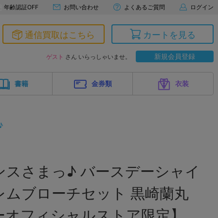
年齢認証OFF
お問い合わせ
よくあるご質問
ログイン
通信買取はこちら
カートを見る
新規会員登録
ゲスト
さん いらっしゃいませ。
書籍
金券類
衣装
♪
ンスさまっ♪ バースデーシャイ
レムブローチセット 黒崎蘭丸
ーオフィシャルストア限定】