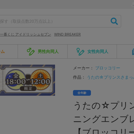
一番くじ アイドリッシュセブン
WIND BREAKER
ーム
男性向同人
女性向同人
メーカー：
ブロッコリー
作品：
うたの☆プリンスさまっ
全年齢
うたの☆プリ
ニングエンブ
【ブロッコリ