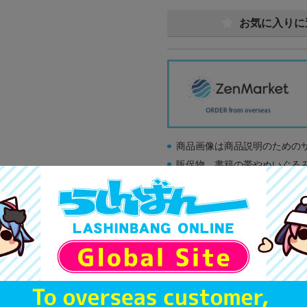
お気に入りに
商品画像は商品説明のための
販促物、書籍の帯やぬいぐる
商品名や備考欄に特別な記載
「電池」は原則として保証対
ゲーム機本体には、SDカー
ディスク類の読み取り面のキ
す。
※詳細につきましてはコチラ