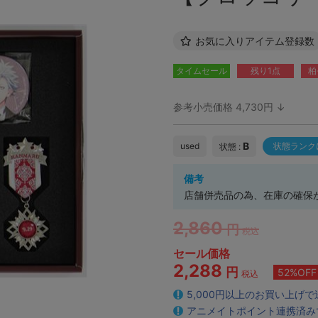
お気に入りアイテム登録数
タイムセール
残り1点
柏
参考小売価格 4,730円 ↓
B
used
状態ランク
状態 :
備考
店舗併売品の為、在庫の確保
2,860
円
税込
セール価格
2,288
円
52%OFF
税込
5,000円以上のお買い上げ
アニメイトポイント連携済み