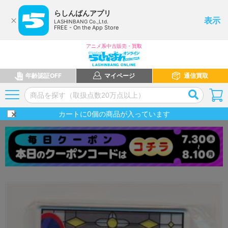
らしんばんアプリ
表示
LASHINBANG Co.,Ltd.
FREE - On the App Store
アニメ系中古販売・買取
年齢認証OFF
マイページ
通信買取
カートに
0
個の商品が入っています