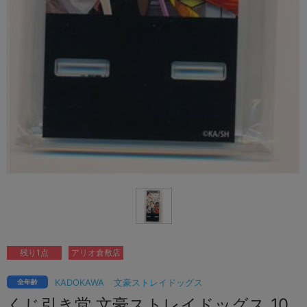
残り1点
アリオ倉敷店
KADOKAWA
文豪ストレイドッグス
全年齢
くじ引き堂 文豪ストレイドッグス 10