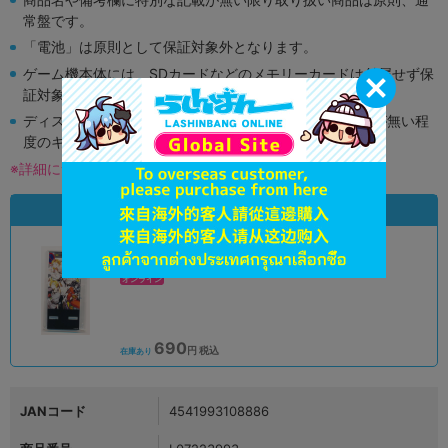
常盤です。
「電池」は原則として保証対象外となります。
ゲーム機本体には、SDカードなどのメモリーカードは付属せず保
証対象外となります。
ディスク類の読み取り面のキズに関しまして再生に支障が無い程
度のキズがある場合がございます。
※詳細につきましてはコチラ
状態違いの同一商品
A
状態 :
オンライン
690
円 税込
在庫あり
JANコード
4541993108886