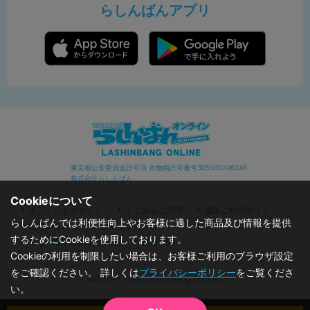
らしんばんアプリ
東京都公安委員会許可済 古物商許可番号305500206246
株式会社らしんばん
Cookieについて
オフィシャルサイト
よくあるご質問
通販ご利用ガイド
らしんばんでは利便性向上やお客様に適した商品及び情報を提供
お問い合わせ
セキュリティポリシー
プライバシーポリシー
するためにCookieを使用しております。
特定商取引に関する表記
利用規約
Cookieの利用を制限したい場合は、お客様ご利用のブラウザ設定
をご確認ください。 詳しくは
プライバシーポリシー
をご覧くださ
©2019 - 2026 Lashinbang Co.,Ltd.
い。