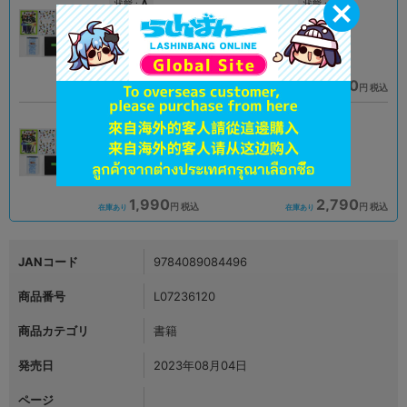
A
A
状態 :
状態 :
岡山店
大阪日本橋店
1,990
1,990
円 税込
円 税込
在庫あり
在庫あり
B
A
状態 :
状態 :
小倉店
宇都宮店
1,990
2,790
円 税込
円 税込
在庫あり
在庫あり
JANコード
9784089084496
商品番号
L07236120
商品カテゴリ
書籍
発売日
2023年08月04日
ページ