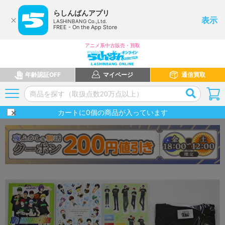
らしんばんアプリ
表示
LASHINBANG Co.,Ltd.
FREE - On the App Store
アニメ系中古販売・買取
年齢認証OFF
マイページ
通信買取
カートに
0
個の商品が入っています