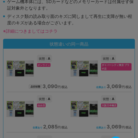
ゲーム機本体には、SDカードなどのメモリーカードは付属せず保
証対象外となります。
ディスク類の読み取り面のキズに関しまして再生に支障が無い程
度のキズがある場合がございます。
※詳細につきましてはコチラ
状態違いの同一商品
A
A
状態 :
状態 :
オンライン
ダイバーシティ東京 プラ
ザ店
3,090
3,069
円 税込
円 税込
品切状態
在庫あり
A
A
状態 :
状態 :
仙台店
大阪日本橋店
2,085
3,069
円 税込
円 税込
在庫あり
在庫あり