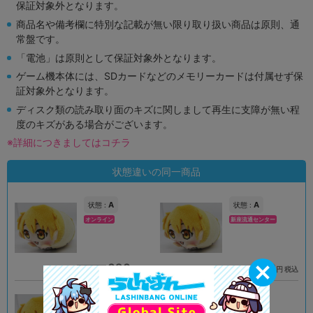
保証対象外となります。
商品名や備考欄に特別な記載が無い限り取り扱い商品は原則、通
常盤です。
「電池」は原則として保証対象外となります。
ゲーム機本体には、SDカードなどのメモリーカードは付属せず保
証対象外となります。
ディスク類の読み取り面のキズに関しまして再生に支障が無い程
度のキズがある場合がございます。
※詳細につきましてはコチラ
状態違いの同一商品
A
A
状態 :
状態 :
オンライン
新座流通センター
690
690
円 税込
円 税込
品切状態
在庫あり
B
A
状態 :
状態 :
岡山店
宇都宮店