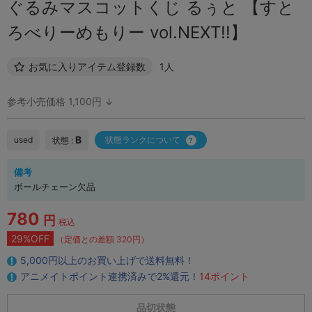
ぐるみマスコットくじ るぅと 【すと
ろべりーめもりー vol.NEXT!!】
お気に入りアイテム登録数
1人
参考小売価格 1,100円 ↓
B
used
状態ランクについて
状態 :
備考
ボールチェーン欠品
780
円
税込
29%OFF
（定価との差額 320円）
5,000円以上のお買い上げで送料無料！
アニメイトポイント連携済みで2%還元！
14ポイント
品切状態