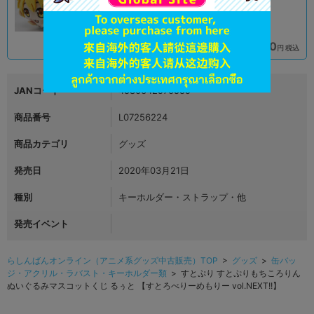
590
690
円 税込
円 税込
在庫あり
在庫あり
JANコード
4580642970559
商品番号
L07256224
商品カテゴリ
グッズ
発売日
2020年03月21日
種別
キーホルダー・ストラップ・他
発売イベント
らしんばんオンライン（アニメ系グッズ中古販売）TOP
>
グッズ
>
缶バッ
ジ・アクリル・ラバスト・キーホルダー類
> すとぷり すとぷりもちころりん
ぬいぐるみマスコットくじ るぅと 【すとろべりーめもりー vol.NEXT!!】