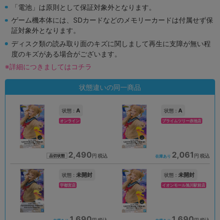
「電池」は原則として保証対象外となります。
ゲーム機本体には、SDカードなどのメモリーカードは付属せず保
証対象外となります。
ディスク類の読み取り面のキズに関しまして再生に支障が無い程
度のキズがある場合がございます。
※詳細につきましてはコチラ
状態違いの同一商品
A
A
状態 :
状態 :
オンライン
プライムツリー赤池店
2,490
2,061
円 税込
円 税込
品切状態
在庫あり
未開封
未開封
状態 :
状態 :
宇都宮店
イオンモール旭川駅前店
1,690
1,690