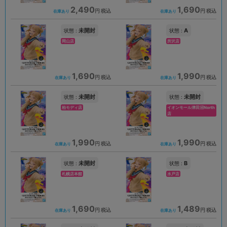
2,490
1,690
円 税込
円 税込
在庫あり
在庫あり
未開封
A
状態 :
状態 :
岡山店
所沢店
1,690
1,990
円 税込
円 税込
在庫あり
在庫あり
未開封
未開封
状態 :
状態 :
柏モディ店
イオンモール津田沼North
店
1,990
1,990
円 税込
円 税込
在庫あり
在庫あり
未開封
B
状態 :
状態 :
札幌店本館
水戸店
1,690
1,489
円 税込
円 税込
在庫あり
在庫あり