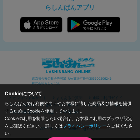
らしんばんアプリ
東京都公安委員会許可済 古物商許可番号305500206246
株式会社らしんばん
Cookieについて
オフィシャルサイト
よくあるご質問
通販ご利用ガイド
らしんばんでは利便性向上やお客様に適した商品及び情報を提供
お問い合わせ
セキュリティポリシー
プライバシーポリシー
するためにCookieを使用しております。
特定商取引に関する表記
利用規約
Cookieの利用を制限したい場合は、お客様ご利用のブラウザ設定
をご確認ください。 詳しくは
プライバシーポリシー
をご覧くださ
©2019 - 2026 Lashinbang Co.,Ltd.
い。