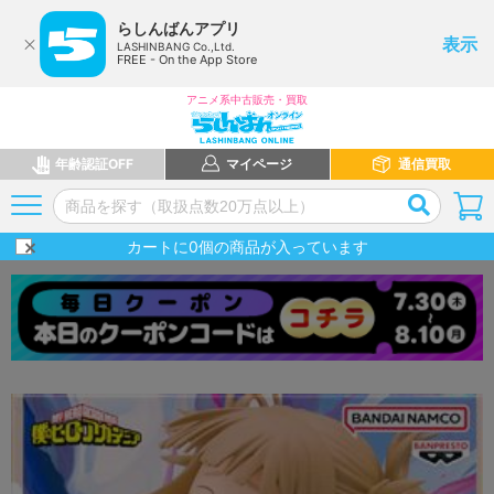
らしんばんアプリ
表示
LASHINBANG Co.,Ltd.
FREE - On the App Store
アニメ系中古販売・買取
年齢認証OFF
マイページ
通信買取
カートに
0
個の商品が入っています