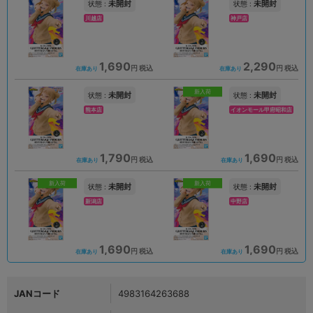
未開封
未開封
状態 :
状態 :
川越店
神戸店
1,690
2,290
円 税込
円 税込
在庫あり
在庫あり
新入荷
未開封
未開封
状態 :
状態 :
熊本店
イオンモール甲府昭和店
1,790
1,690
円 税込
円 税込
在庫あり
在庫あり
新入荷
新入荷
未開封
未開封
状態 :
状態 :
新潟店
中野店
1,690
1,690
円 税込
円 税込
在庫あり
在庫あり
JANコード
4983164263688