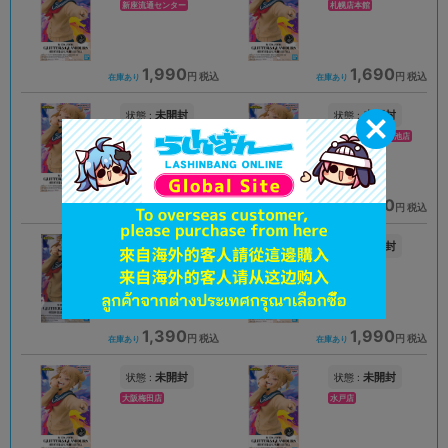
新座流通センター
札幌店本館
1,990
1,690
円 税込
円 税込
在庫あり
在庫あり
未開封
未開封
状態 :
状態 :
豊橋店
プライムツリー赤池店
1,489
2,290
円 税込
円 税込
在庫あり
在庫あり
未開封
未開封
状態 :
状態 :
高崎店
浜松店
1,390
1,990
円 税込
円 税込
在庫あり
在庫あり
未開封
未開封
状態 :
状態 :
大阪梅田店
水戸店