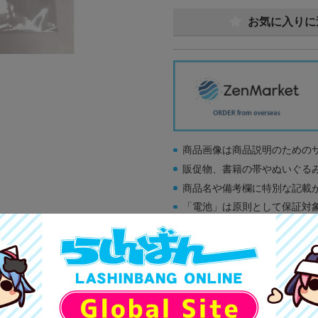
お気に入りに
商品画像は商品説明のための
販促物、書籍の帯やぬいぐる
商品名や備考欄に特別な記載
「電池」は原則として保証対
ゲーム機本体には、SDカー
ディスク類の読み取り面のキ
す。
※詳細につきましてはコチラ