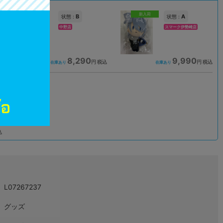
新入荷
B
A
状態 :
状態 :
中野店
スマーク伊勢崎店
8,290
9,990
込
円 税込
円 税込
在庫あり
在庫あり
込
L07267237
グッズ