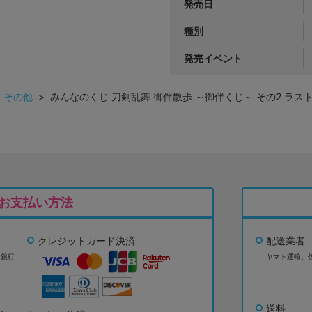
発売日
種別
発売イベント
>
その他
> みんなのくじ 刀剣乱舞 御伴散歩 ～御伴くじ～ その2 ラ
お支払い方法
クレジットカード決済
配送業者
ょ銀行
ヤマト運輸、
送料