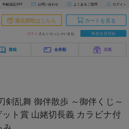
年齢認証OFF
お問い合わせ
よくあるご質問
ログイン
通信買取はこちら
カートを見る
新規会員登録
ゲスト
さん いらっしゃいませ。
書籍
金券類
衣装
刀剣乱舞 御伴散歩 ～御伴くじ～
ゲット賞 山姥切長義 カラビナ付
るみ