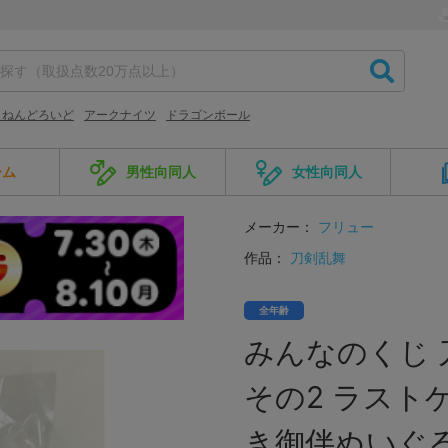
 ねんどろいど
アークナイツ
ドラゴンボール
ーム
男性向同人
女性向同人
メーカー：
フリュー
作品：
刀剣乱舞
全年齢
みんなのくじ 
その2 ラスト
き御伴ぬいぐ