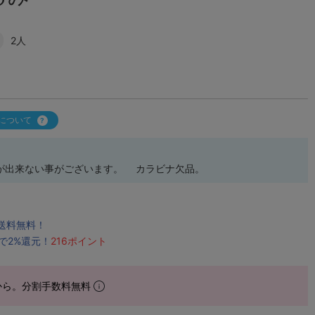
2人
について
が出来ない事がございます。 カラビナ欠品。
で送料無料！
で2%還元！
216ポイント
から。分割手数料無料