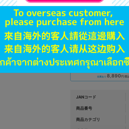
A
状態 :
オンライン
9,990
円 税
品切状態
新入荷
A
状態 :
仙台店
8,890
円 税
在庫あり
JANコード
商品番号
商品カテゴリ