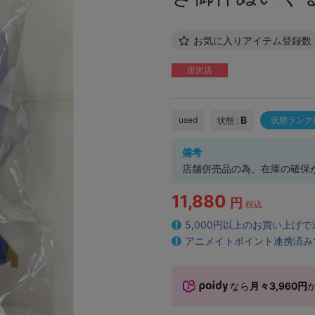
お気に入りアイテム登録数
所沢店
B
used
状態ランク
状態 :
備考
店舗併売品の為、在庫の確保
11,880
円
税込
5,000円以上のお買い上げ
アニメイトポイント連携済み
なら
月々3,960円