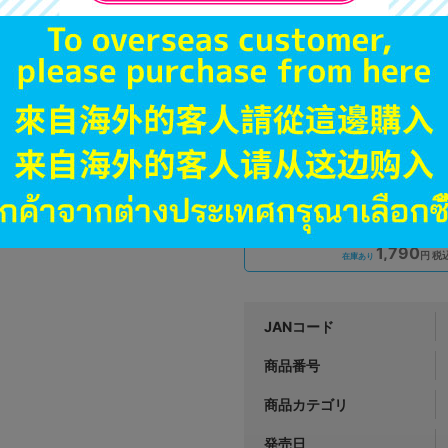
A
状態 :
オンライン
2,790
円 税
品切状態
B
状態 :
オンライン
1,790
円 税
在庫あり
JANコード
商品番号
商品カテゴリ
発売日