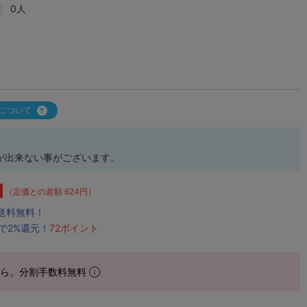
0人
について
が出来ない事がございます。
（定価との差額 624円）
で送料無料！
で2%還元！
72ポイント
から。分割手数料無料