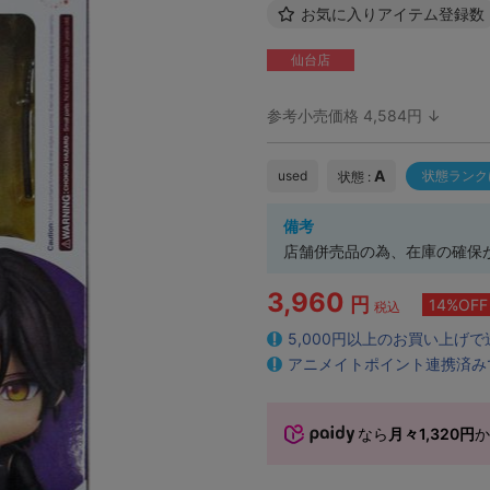
お気に入りアイテム登録数
仙台店
参考小売価格 4,584円 ↓
A
used
状態ランク
状態 :
備考
店舗併売品の為、在庫の確保
3,960
円
14%OFF
税込
5,000円以上のお買い上げ
アニメイトポイント連携済み
なら
月々1,320円