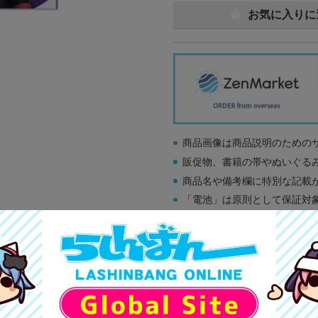
お気に入りに
商品画像は商品説明のための
販促物、書籍の帯やぬいぐる
商品名や備考欄に特別な記載
「電池」は原則として保証対
ゲーム機本体には、SDカー
ディスク類の読み取り面のキ
す。
※詳細につきましてはコチラ