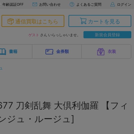
年齢認証OFF
お問い合わせ
よくあるご質問
ログイン
通信買取はこちら
カートを見る
新規会員登録
ゲスト
さん いらっしゃいませ。
書籍
金券類
衣装
ュ
77 刀剣乱舞 大倶利伽羅 【フィ
ンジュ・ルージュ]