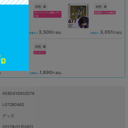
A
A
状態 :
状態 :
ダイバーシティ東京 プラ
秋葉原ラジオ会館店
ザ店
3,500
3,051
込
円 税込
円 税込
在庫あり
在庫あり
B
状態 :
オンライン
1,890
込
円 税込
在庫あり
4580416902076
L07280462
グッズ
2017年02月08日