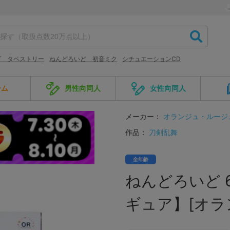
ブ タペストリー
ねんどろいど 初音ミク
シチュエーションCD
ーム
男性向同人
女性向同人
メーカー：
オランジュ・ルージ
作品：
刀剣乱舞
全年齢
ねんどろいど 6
ギュア】[オラ