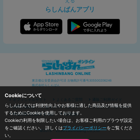
える
らしんばんアプリ
東京都公安委員会許可済 古物商許可番号305500206246
株式会社らしんばん
Cookieについて
オフィシャルサイト
よくあるご質問
通販ご利用ガイド
らしんばんでは利便性向上やお客様に適した商品及び情報を提供
お問い合わせ
セキュリティポリシー
プライバシーポリシー
するためにCookieを使用しております。
特定商取引に関する表記
利用規約
Cookieの利用を制限したい場合は、お客様ご利用のブラウザ設定
をご確認ください。 詳しくは
プライバシーポリシー
をご覧くださ
©2019 - 2026 Lashinbang Co.,Ltd.
い。