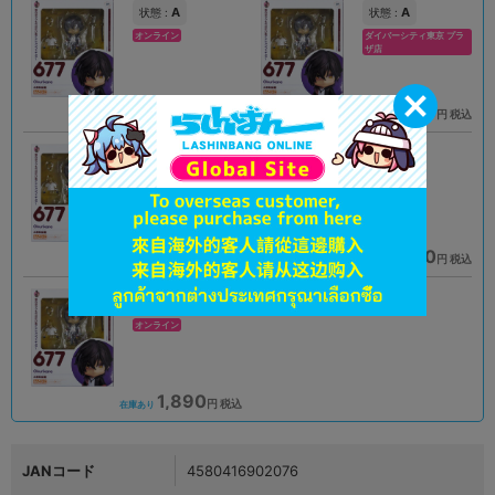
A
A
状態 :
状態 :
オンライン
ダイバーシティ東京 プラ
ザ店
2,790
3,500
円 税込
円 税込
品切状態
在庫あり
A
B
状態 :
状態 :
秋葉原ラジオ会館店
オンライン
3,051
1,790
円 税込
円 税込
在庫あり
在庫あり
B
状態 :
オンライン
1,890
円 税込
在庫あり
JANコード
4580416902076