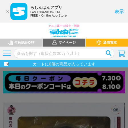
らしんばんアプリ
表示
LASHINBANG Co.,Ltd.
FREE - On the App Store
アニメ系中古販売・買取
年齢認証OFF
マイページ
通信買取
カートに
0
個の商品が入っています