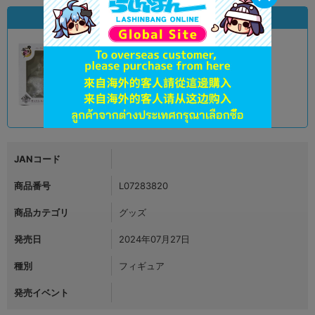
状態違いの同一商品
A
状態 :
オンライン
7,790
円 税込
品切状態
JANコード
商品番号
L07283820
商品カテゴリ
グッズ
発売日
2024年07月27日
種別
フィギュア
発売イベント