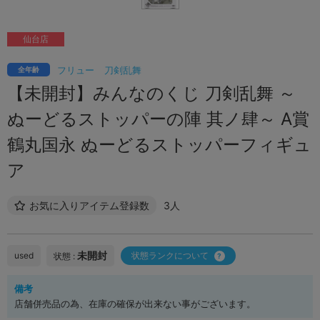
仙台店
フリュー
刀剣乱舞
全年齢
【未開封】みんなのくじ 刀剣乱舞 ～
ぬーどるストッパーの陣 其ノ肆～ A賞
鶴丸国永 ぬーどるストッパーフィギュ
ア
お気に入りアイテム登録数
3人
未開封
used
状態ランクについて
状態 :
備考
店舗併売品の為、在庫の確保が出来ない事がございます。