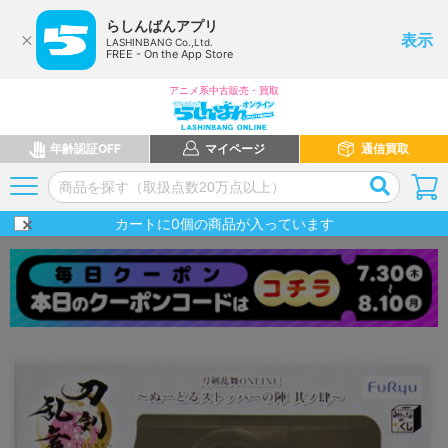
らしんばんアプリ
表示
LASHINBANG Co.,Ltd.
FREE - On the App Store
アニメ系中古販売・買取
年齢認証OFF
マイページ
通信買取
カートに
0
個の商品が入っています