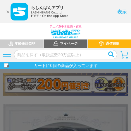
らしんばんアプリ
表示
LASHINBANG Co.,Ltd.
FREE - On the App Store
アニメ系中古販売・買取
年齢認証OFF
マイページ
通信買取
カートに
0
個の商品が入っています