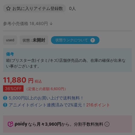
お気に入りアイテム登録数
0人
参考小売価格 18,480円 ↓
未開封
used
状態ランクについて
状態 :
備考
箱(ブリスター含)イタミ/キズ/店舗併売品の為、在庫の確保が出来な
い事がございます。
11,880
円
税込
36%OFF
（定価との差額 6,600円）
5,000円以上のお買い上げで送料無料！
アニメイトポイント連携済みで2%還元！
216ポイント
なら
月々3,960円
から。分割手数料無料