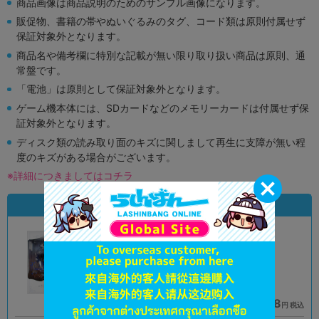
商品画像は商品説明のためのサンプル画像になります。
販促物、書籍の帯やぬいぐるみのタグ、コード類は原則付属せず
保証対象外となります。
商品名や備考欄に特別な記載が無い限り取り扱い商品は原則、通
常盤です。
「電池」は原則として保証対象外となります。
ゲーム機本体には、SDカードなどのメモリーカードは付属せず保
証対象外となります。
ディスク類の読み取り面のキズに関しまして再生に支障が無い程
度のキズがある場合がございます。
※詳細につきましてはコチラ
状態違いの同一商品
A
A
状態 :
状態 :
オンライン
神戸店
12,900
16,038
円 税込
円 税込
品切状態
在庫あり