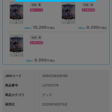
B
A
状態 :
状態 :
博多マルイ店
名古屋店本館
10,296
9,390
円 税込
円 税込
在庫あり
在庫あり
A
状態 :
名古屋大須店
9,990
円 税込
在庫あり
JANコード
4560228206166
商品番号
L07315176
商品カテゴリ
グッズ
発売日
2020年06月15日