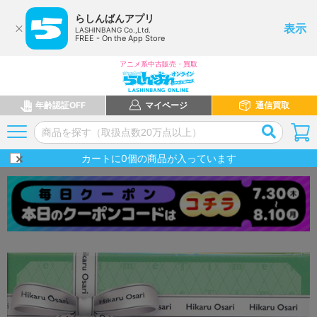
らしんばんアプリ
表示
LASHINBANG Co.,Ltd.
FREE - On the App Store
アニメ系中古販売・買取
年齢認証OFF
マイページ
通信買取
カートに
0
個の商品が入っています