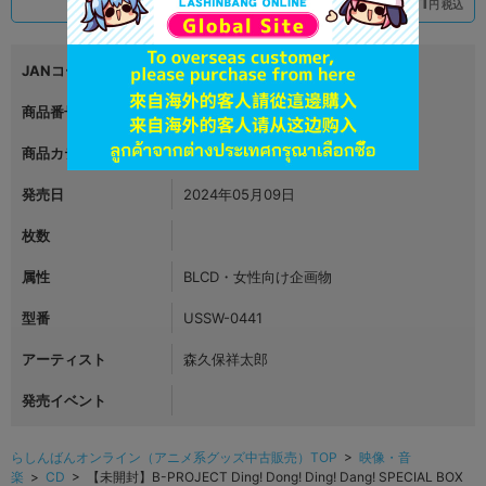
990
1,381
円 税込
円 税込
品切状態
在庫あり
JANコード
4570068321073
商品番号
L07323692
商品カテゴリ
映像・音楽
発売日
2024年05月09日
枚数
属性
BLCD・女性向け企画物
型番
USSW-0441
アーティスト
森久保祥太郎
発売イベント
らしんばんオンライン（アニメ系グッズ中古販売）TOP
>
映像・音
楽
>
CD
> 【未開封】B-PROJECT Ding! Dong! Ding! Dang! SPECIAL BOX