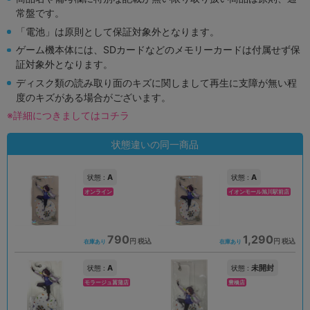
常盤です。
「電池」は原則として保証対象外となります。
ゲーム機本体には、SDカードなどのメモリーカードは付属せず保
証対象外となります。
ディスク類の読み取り面のキズに関しまして再生に支障が無い程
度のキズがある場合がございます。
※詳細につきましてはコチラ
状態違いの同一商品
A
A
状態 :
状態 :
オンライン
イオンモール旭川駅前店
790
1,290
円 税込
円 税込
在庫あり
在庫あり
A
未開封
状態 :
状態 :
モラージュ菖蒲店
豊橋店