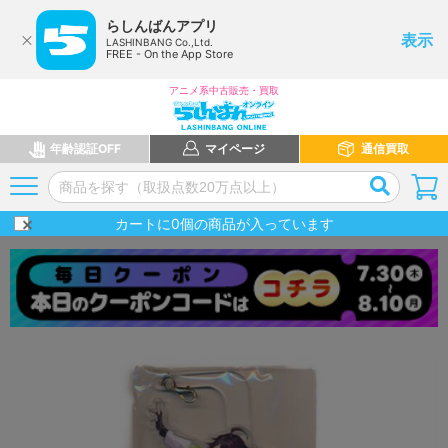
らしんばんアプリ
表示
LASHINBANG Co.,Ltd.
FREE - On the App Store
アニメ系中古販売・買取
年齢認証OFF
マイページ
通信買取
カートに
0
個の商品が入っています