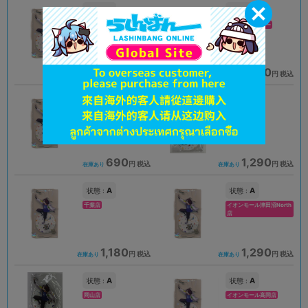
A
A
状態 :
状態 :
大阪日本橋店
新座流通センター
1,290
890
円 税込
円 税込
在庫あり
在庫あり
B
A
状態 :
状態 :
新座流通センター
立川店2号館
690
1,290
円 税込
円 税込
在庫あり
在庫あり
A
A
状態 :
状態 :
千葉店
イオンモール津田沼North
店
1,180
1,290
円 税込
円 税込
在庫あり
在庫あり
A
A
状態 :
状態 :
岡山店
イオンモール高岡店