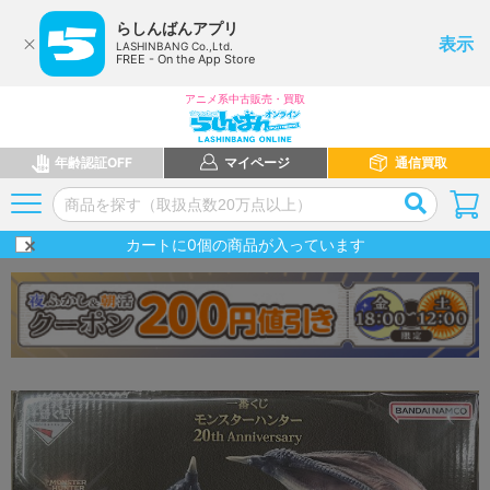
らしんばんアプリ
表示
LASHINBANG Co.,Ltd.
FREE - On the App Store
アニメ系中古販売・買取
年齢認証OFF
マイページ
通信買取
カートに
0
個の商品が入っています