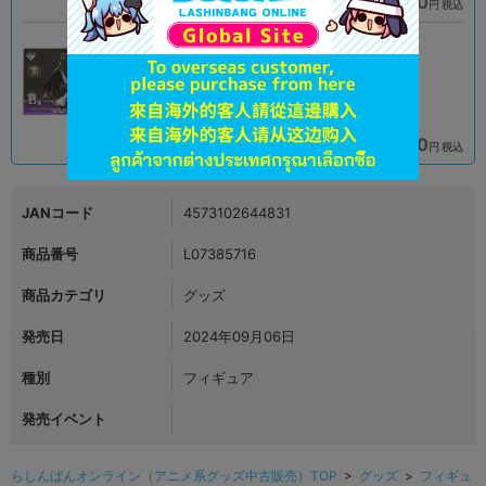
4,490
4,490
円 税込
円 税込
品切状態
在庫あり
新入荷
A
B
状態 :
状態 :
新座流通センター
神戸店
4,490
4,990
円 税込
円 税込
在庫あり
在庫あり
JANコード
4573102644831
商品番号
L07385716
商品カテゴリ
グッズ
発売日
2024年09月06日
種別
フィギュア
発売イベント
らしんばんオンライン（アニメ系グッズ中古販売）TOP
>
グッズ
>
フィギュ