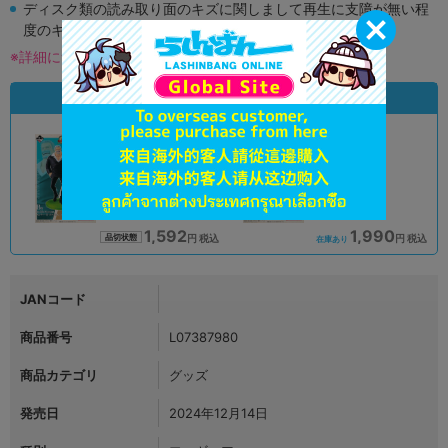
ディスク類の読み取り面のキズに関しまして再生に支障が無い程
度のキズがある場合がございます。
※詳細につきましてはコチラ
状態違いの同一商品
A
B
状態 :
状態 :
オンライン
所沢店
1,592
1,990
円 税込
円 税込
品切状態
在庫あり
JANコード
商品番号
L07387980
商品カテゴリ
グッズ
発売日
2024年12月14日