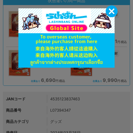
状態違いの同一商品
A
未開封
状態 :
状態 :
オンライン
オンライン
7,390
4,681
円 税込
円 税込
在庫あり
在庫あり
新入荷
A
未開封
状態 :
状態 :
大宮店
大阪日本橋店
6,690
9,990
円 税込
円 税込
在庫あり
在庫あり
JANコード
4535123837463
商品番号
L07394347
商品カテゴリ
グッズ
発売日
2024年03月25日