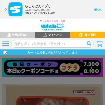
らしんばんアプリ
表示
LASHINBANG Co.,Ltd.
FREE - On the App Store
アニメ系中古販売・買取
年齢認証OFF
マイページ
通信買取
カートに
0
個の商品が入っています