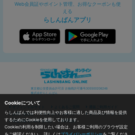
Web会員証やポイント管理、お得なクーポンも使
える
らしんばんアプリ
東京都公安委員会許可済 古物商許可番号305500206246
株式会社らしんばん
Cookieについて
オフィシャルサイト
よくあるご質問
通販ご利用ガイド
らしんばんでは利便性向上やお客様に適した商品及び情報を提供
お問い合わせ
セキュリティポリシー
プライバシーポリシー
するためにCookieを使用しております。
特定商取引に関する表記
利用規約
Cookieの利用を制限したい場合は、お客様ご利用のブラウザ設定
をご確認ください。 詳しくは
プライバシーポリシー
をご覧くださ