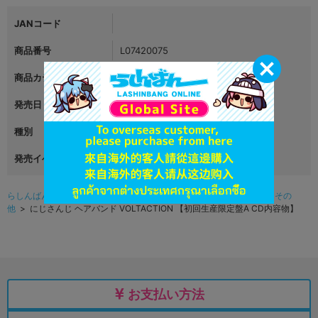
JANコード
商品番号
L07420075
商品カテゴリ
グッズ
発売日
2025年11月19日
種別
その他
発売イベント
らしんばんオンライン（アニメ系グッズ中古販売）TOP
>
グッズ
>
その
他
> にじさんじ ヘアバンド VOLTACTION 【初回生産限定盤A CD内容物】
お支払い方法