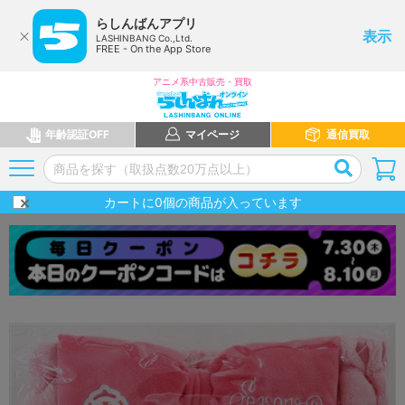
らしんばんアプリ
表示
LASHINBANG Co.,Ltd.
FREE - On the App Store
アニメ系中古販売・買取
年齢認証OFF
マイページ
通信買取
カートに
0
個の商品が入っています