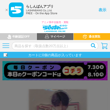
らしんばんアプリ
表示
LASHINBANG Co.,Ltd.
FREE - On the App Store
アニメ系中古販売・買取
年齢認証OFF
マイページ
通信買取
カートに
0
個の商品が入っています