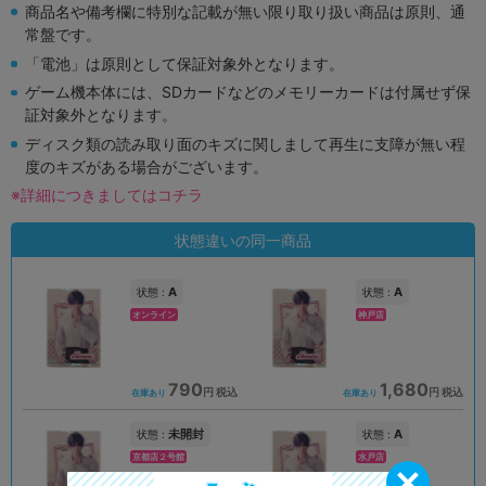
商品名や備考欄に特別な記載が無い限り取り扱い商品は原則、通
常盤です。
「電池」は原則として保証対象外となります。
ゲーム機本体には、SDカードなどのメモリーカードは付属せず保
証対象外となります。
ディスク類の読み取り面のキズに関しまして再生に支障が無い程
度のキズがある場合がございます。
※詳細につきましてはコチラ
状態違いの同一商品
A
A
状態 :
状態 :
オンライン
神戸店
790
1,680
円 税込
円 税込
在庫あり
在庫あり
未開封
A
状態 :
状態 :
京都店２号館
水戸店