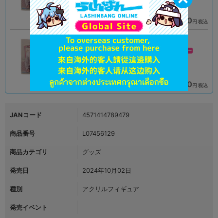
1,690
1,290
円 税込
円 税込
在庫あり
在庫あり
新入荷
A
A
状態 :
状態 :
岡山店
新座流通センター
990
890
円 税込
円 税込
在庫あり
在庫あり
JANコード
4571414789479
商品番号
L07456129
商品カテゴリ
グッズ
発売日
2024年10月02日
種別
アクリルフィギュア
発売イベント